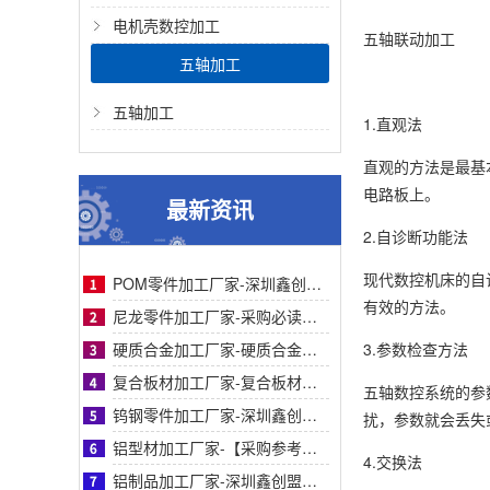
电机壳数控加工
五轴联动加工
五轴加工
五轴加工
1.直观法
直观的方法是最基
电路板上。
最新资讯
2.自诊断功能法
现代数控机床的自
POM零件加工厂家-深圳鑫创盟专业聚甲醛零件加工厂 高精度耐磨交期快品质稳定采购优选
有效的方法。
尼龙零件加工厂家-采购必读：深圳市鑫创盟尼龙零件精密加工厂家技术优势与客户案例详细
硬质合金加工厂家-硬质合金加工厂家如何挑选？鑫创盟高精度定制方案与同行对比指南详解
3.参数检查方法
复合板材加工厂家-复合板材加工厂家采购参考：鑫创盟以技术降本增效实战解析对比与选择
五轴数控系统的参
钨钢零件加工厂家-深圳鑫创盟钨钢零件加工厂家高精度耐磨损定制解决方案优选采购必读
扰，参数就会丢失
铝型材加工厂家-【采购参考】深圳鑫创盟铝型材加工厂家：从痛点剖析到合作对比全解析
4.交换法
铝制品加工厂家-深圳鑫创盟铝制品加工精密工艺高效交付助采购降本增效高品质保障