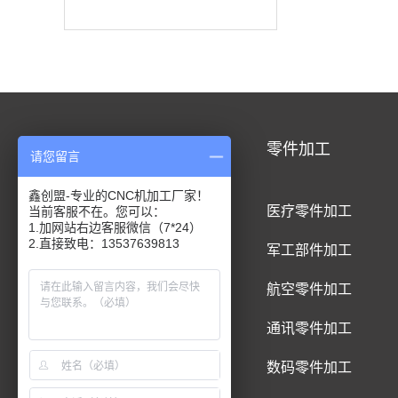
CNC加工
零件加工
请您留言
鑫创盟-专业的CNC机加工厂家！
CNC铝合金加工
医疗零件加工
当前客服不在。您可以：
1.加网站右边客服微信（7*24）
2.直接致电：13537639813
CNC钛合金加工
军工部件加工
CNC精密件加工
航空零件加工
CNC铝制品加工
通讯零件加工
CNC五金件加工
数码零件加工