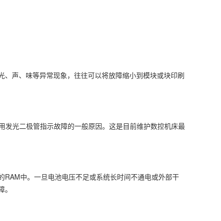
光、声、味等异常现象，往往可以将放障缩小到模块或块印刷
或用发光二极管指示故障的一般原因。这是目前维护数控机床最
的RAM中。一旦电池电压不足或系统长时间不通电或外部干
障。