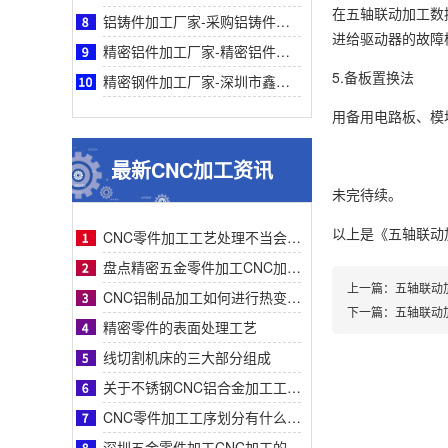
在五轴联动加工数
铝铸件加工厂家-采购铝铸件加工厂家指南：鑫创盟机电精密铸造与快速交付标杆实力工厂
进给驱动器的故障
精密铝件加工厂家-精密铝件加工厂家采购指南：鑫创盟技术、品质与案例详解（附对比表）
5.备板置换法
精密钢件加工厂家-深圳市鑫创盟精密钢件加工：高精度快交付定制化解决方案优质厂家
用备用电路板、模
最新CNC加工资讯
未完待续。
以上是
《五轴联动
CNC零件加工工艺处理不当会有什么影响？
盘点精密五金零件加工CNC加工明显的特征有哪些
上一篇：
五轴联动
CNC铝制品加工如何进行热变形处理？
下一篇：
五轴联动
精密零件的表面处理工艺
线切割机床的三大部分组成
关于不锈钢CNC铝合金加工工艺流程步骤介绍？
CNC零件加工工序划分有什么要求呢
深圳五金零件加工CNC加工的数控系统特点有什么？