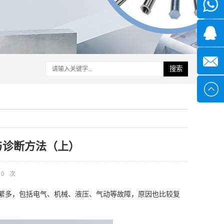
微信
1339285
1378316
搜索
sales@x
与诊断方法（上）
0
次
繁多，包括电气、机械、液压、气动等故障，原因也比较复