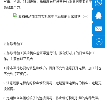
军事、科研、精细设备、高精度医疗设备等行业具有重要影响力和
微信
高效生产力。
1339285
1378316
sales@x
五轴联动加工
五轴联动加工数控机床能正常运行时，要做好机床的日常维护工
作，主要有以下几点：
1.除非进行必要的调整和维护，否则不允许随意打开电柜，加工时也
不允许打开柜门。
2.注意观察电柜内的粉尘堆积情况，定期清理电柜内的粉尘，定期更
换滤网。
3.定期检查各接线端子的连接情况，防止螺钉松动引起的各种故障。