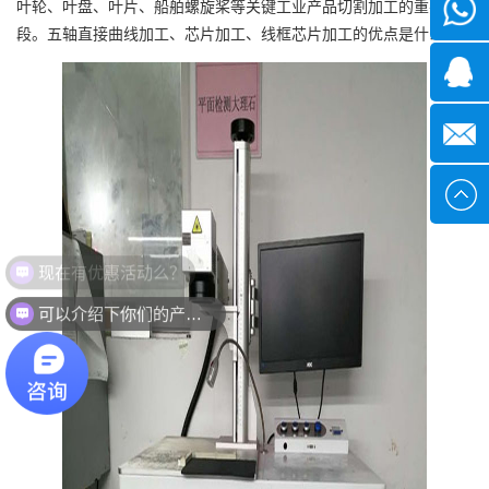
叶轮、叶盘、叶片、船舶螺旋桨等关键工业产品切割加工的重要手
微信
段。五轴直接曲线加工、芯片加工、线框芯片加工的优点是什么？
1339285
1378316
sales@x
现在有优惠活动么？
可以介绍下你们的产品么？