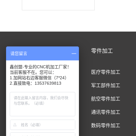
CNC加工
零件加工
请您留言
鑫创盟-专业的CNC机加工厂家！
CNC铝合金加工
医疗零件加工
当前客服不在。您可以：
1.加网站右边客服微信（7*24）
2.直接致电：13537639813
CNC钛合金加工
军工部件加工
CNC精密件加工
航空零件加工
CNC铝制品加工
通讯零件加工
CNC五金件加工
数码零件加工