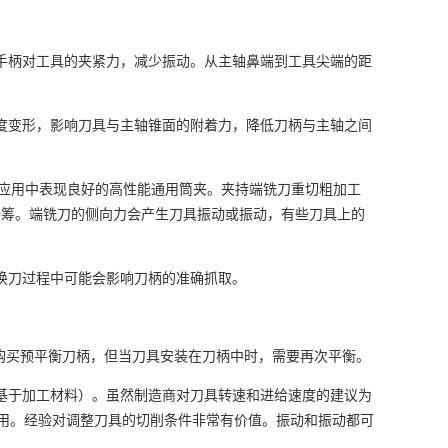
高手柄对工具的夹紧力，减少振动。从主轴鼻端到工具尖端的距
锥度变形，影响刀具与主轴锥面的附着力，降低刀柄与主轴之间
工应用中表现良好的高性能通用筒夹。夹持端铣刀重切粗加工
一筹。端铣刀的侧向力会产生刀具振动或振动，有些刀具上的
换刀过程中可能会影响刀柄的准确抓取。
可以购买预平衡刀柄，但当刀具安装在刀柄中时，需要再次平衡。
（基于加工材料）。虽然制造商对刀具转速和进给速度的建议为
用。经验对调整刀具的切削条件非常有价值。振动和振动都可