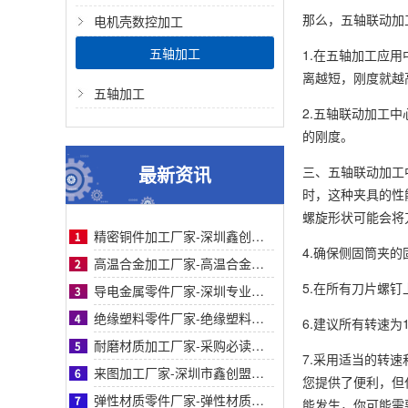
那么，五轴联动加
电机壳数控加工
五轴加工
1.在五轴加工应
离越短，刚度就越
五轴加工
2.五轴联动加工
的刚度。
最新资讯
三、五轴联动加工
时，这种夹具的性
螺旋形状可能会将
精密铜件加工厂家-深圳鑫创盟精密铜件加工：高精度、快交期、定制化优选方案的首选商家
4.确保侧固筒夹
高温合金加工厂家-高温合金加工采购指南：鑫创盟精密工艺对比与客户案例信任背书详解篇
5.在所有刀片螺
导电金属零件厂家-深圳专业导电金属零件厂家鑫创盟：采购必读，品质与成本平衡之道
绝缘塑料零件厂家-绝缘塑料零件厂家采购指南：鑫创盟精密定制品质可靠降本增效首选方案
6.建议所有转速为
耐磨材质加工厂家-采购必读：耐磨材质加工厂家如何选？鑫创盟高耐磨低成本方案权威解析
7.采用适当的转
来图加工厂家-深圳市鑫创盟机电技术有限公司来图加工厂家专业定制服务精准高效值得信赖
您提供了便利，但
弹性材质零件厂家-弹性材质零件采购参考：深圳鑫创盟工艺、服务与客户案例对比详解指南
能发生，你可能需