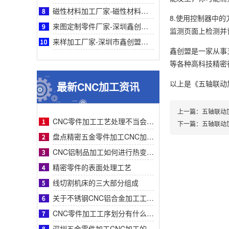
磁性材料加工厂家-磁性材料加工厂家采购参考之深圳鑫创盟机电技术有限公司深度专业解析
8.使用控制器中
来图定制零件厂家-深圳鑫创盟机电来图定制零件厂家采购参考与专业工艺优势深度全面解析
监测页面上检测并
来样加工厂家-深圳市鑫创盟机电来样加工厂家：精准定制，解决非标零件采购难题参考
鑫创盟是一家从事
等各种高科技精密行业
以上是
《五轴联动
最新CNC加工资讯
上一篇：
五轴联动
CNC零件加工工艺处理不当会有什么影响？
下一篇：
五轴联动
盘点精密五金零件加工CNC加工明显的特征有哪些
CNC铝制品加工如何进行热变形处理？
精密零件的表面处理工艺
线切割机床的三大部分组成
关于不锈钢CNC铝合金加工工艺流程步骤介绍？
CNC零件加工工序划分有什么要求呢
深圳五金零件加工CNC加工的数控系统特点有什么？