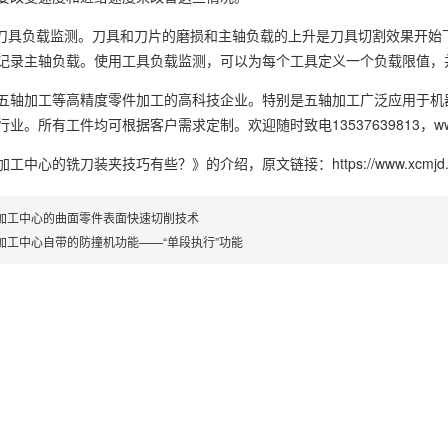
的刀具负载监测。刀具和刀片的磨损和主轴负载的上升是刀具切割效果开
记录主轴负载。使用工具负载监测，可以为每个工具定义一个负载限值，
五轴加工等高精度零件加工的高科技企业。特别是五轴加工广泛应用于机
。所有工件均可根据客户需求定制。欢迎随时致电13537639813，www.x
加工中心的铣刀装夹技巧有些？》
的介绍，原文链接：
https://www.xcmjd
加工中心的曲面零件表面快速切削技术
加工中心自带的防撞机功能——“单段执行”功能