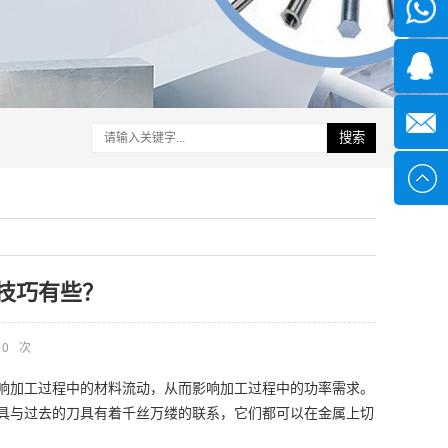
微信
1339285
1378316
搜索
sales@x
技巧有些？
0
次
响加工过程中的材料流动，从而影响加工过程中的功率需求。
具与过去的刀具有着千丝万缕的联系，它们都可以在金属上切