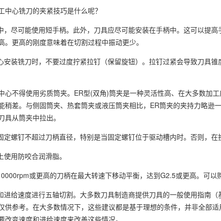
工中心铣刀的夹紧技巧是什么呢？
用中，尽可能使用短手柄。此外，刀具应尽可能安装在手柄中。这可以提
高。更高的刚度意味着在切割过程中振动更少。
中心安装铣刀时，不要过度拧紧拉钉（保留旋钮）。拉钉过紧会导致刀具
中心不得使用劣质筒夹。ER型(双角)筒夹是一种灵活性高、在大多数加
能稍差。与侧固筒夹、热套筒夹或液压筒夹相比，ER筒夹的夹持力略逊
刀具从筒夹中拉出。
的固定螺钉不超过刀柄直径，特别是当固定螺钉位于驱动槽内时。否则，在
钉上使用防咬合润滑脂。
10000rpm或更高的刀柄在最大转速下移动平衡，达到G2.5或更高。
速和进给速度进行五轴切割。大多数刀具制造商提供刀具的一般使用指南
仅供参考。在大多数情况下，这些建议都是基于理想的条件，并非全部适
要改变速度和进给速度来改善这些情况。