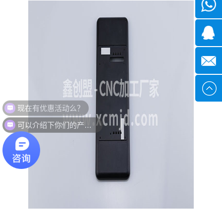
微信
1339285
1378316
sales@x
现在有优惠活动么？
可以介绍下你们的产品么？