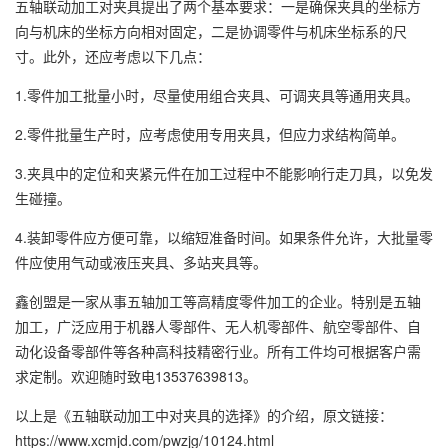
五轴联动加工对夹具提出了两个基本要求：一是确保夹具的坐标方
向与机床的坐标方向相对固定，二是协调零件与机床坐标系的尺
寸。此外，还应考虑以下几点：
1.零件加工批量小时，尽量使用组合夹具、可调夹具等通用夹具。
2.零件批量生产时，应考虑使用专用夹具，但应力求结构简单。
3.夹具中的定位和夹紧元件在加工过程中不能影响行走刀具，以免发
生碰撞。
4.装卸零件应方便可靠，以缩短准备时间。如果条件允许，大批量零
件应使用气动或液压夹具、多站夹具等。
鑫创盟是一家从事五轴加工等高精度零件加工的企业。特别是五轴
加工，广泛应用于机器人零部件、无人机零部件、航空零部件、自
动化设备零部件等各种高科技精密行业。所有工件均可根据客户需
求定制。欢迎随时致电13537639813。
以上是
《五轴联动加工中对夹具的选择》
的介绍，原文链接：
https://www.xcmjd.com/pwzjg/10124.html