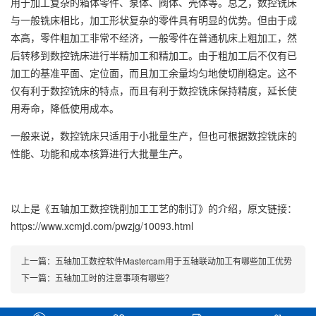
用于加工复杂的箱体零件、泵体、阀体、壳体等。总之，数控铣床
与一般铣床相比，加工形状复杂的零件具有明显的优势。但由于成
本高，零件粗加工非常不经济，一般零件在普通机床上粗加工，然
后转移到数控铣床进行半精加工和精加工。由于粗加工后不仅有已
加工的基准平面、定位面，而且加工余量均匀地使切削稳定。这不
仅有利于数控铣床的特点，而且有利于数控铣床保持精度，延长使
用寿命，降低使用成本。
一般来说，数控铣床只适用于小批量生产，但也可根据数控铣床的
性能、功能和成本核算进行大批量生产。
以上是
《五轴加工数控铣削加工工艺的制订》
的介绍，原文链接：
https://www.xcmjd.com/pwzjg/10093.html
上一篇：
五轴加工数控软件Mastercam用于五轴联动加工有哪些加工优势
下一篇：
五轴加工时的注意事项有哪些？