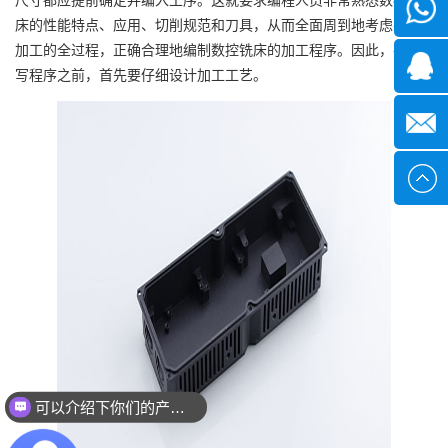
微信
床的性能特点、应用、切削规范和刀具，从而全面周到地考虑零件
加工的全过程，正确合理地编制数控铣床的加工程序。因此，在编
1339285
写程序之前，首先要仔细设计加工工艺。
1378316
sales@x
可以介绍下你们的产品么？