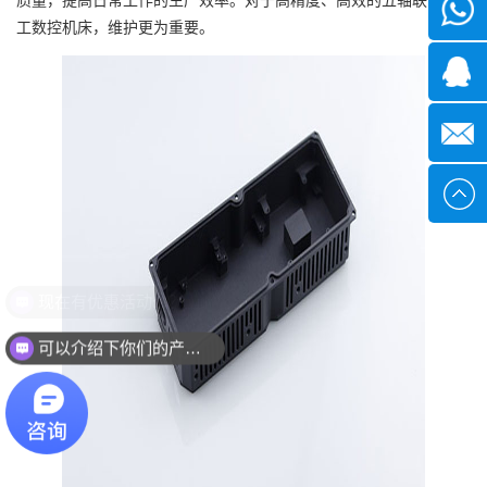
微信
工数控机床，维护更为重要。
1339285
1378316
sales@x
现在有优惠活动么？
可以介绍下你们的产品么？