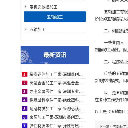
电机壳数控加工
五轴加工有很
五轴加工
阶段的五轴编程人
五轴加工
二、伺服系统
一些业内人士
制器的主动性，但
最新资讯
三、程序验证
传统的五轴加
精密铜件加工厂家-深圳鑫创盟精密铜件加工：高精度、快交期、定制化优选方案的首选商家
新的控制模式，因
高温合金加工厂家-高温合金加工采购指南：鑫创盟精密工艺对比与客户案例信任背书详解篇
导电金属零件厂家-深圳专业导电金属零件厂家鑫创盟：采购必读，品质与成本平衡之道
以上是五轴加
在各种工作条件和
绝缘塑料零件厂家-绝缘塑料零件厂家采购指南：鑫创盟精密定制品质可靠降本增效首选方案
耐磨材质加工厂家-采购必读：耐磨材质加工厂家如何选？鑫创盟高耐磨低成本方案权威解析
以上是
《五轴加工
来图加工厂家-深圳市鑫创盟机电技术有限公司来图加工厂家专业定制服务精准高效值得信赖
弹性材质零件厂家-弹性材质零件采购参考：深圳鑫创盟工艺、服务与客户案例对比详解指南
上一篇：
五轴加工