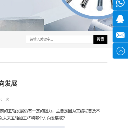
微信
1339285
1378316
搜索
sales@x
向发展
0
次
前的五轴发展仍有一定的阻力，主要是因为其编程普及不
么未来五轴加工将朝哪个方向发展呢？