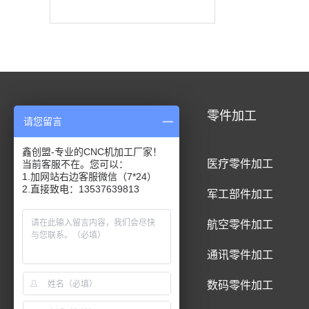
CNC加工
零件加工
请您留言
鑫创盟-专业的CNC机加工厂家！
CNC铝合金加工
医疗零件加工
当前客服不在。您可以：
1.加网站右边客服微信（7*24）
2.直接致电：13537639813
CNC钛合金加工
军工部件加工
CNC精密件加工
航空零件加工
CNC铝制品加工
通讯零件加工
CNC五金件加工
数码零件加工