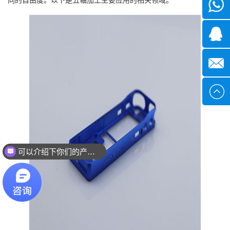
微信
1339285
1378316
sales@x
可以介绍下你们的产品么？