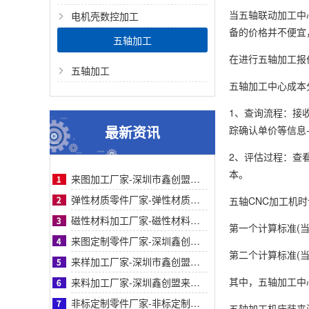
当五轴联动加工中
电机壳数控加工
备的价格并不便宜
五轴加工
在进行五轴加工报
五轴加工
五轴加工中心成本
1、查询流程：接
最新资讯
踪确认单价等信息
2、评估过程：查
本。
来图加工厂家-深圳市鑫创盟机电技术有限公司来图加工厂家专业定制服务精准高效值得信赖
弹性材质零件厂家-弹性材质零件采购参考：深圳鑫创盟工艺、服务与客户案例对比详解指南
五轴CNC加工机
磁性材料加工厂家-磁性材料加工厂家采购参考之深圳鑫创盟机电技术有限公司深度专业解析
第一个计算标准(当
来图定制零件厂家-深圳鑫创盟机电来图定制零件厂家采购参考与专业工艺优势深度全面解析
第二个计算标准(当
来样加工厂家-深圳市鑫创盟机电来样加工厂家：精准定制，解决非标零件采购难题参考
其中，五轴加工中
来料加工厂家-深圳鑫创盟来料加工厂家：专业化精密制造与一站式合作方案采购参考
非标定制零件厂家-非标定制零件厂家采购指南：鑫创盟机电技术有限公司全面深度专业分析
五轴加工机床装夹