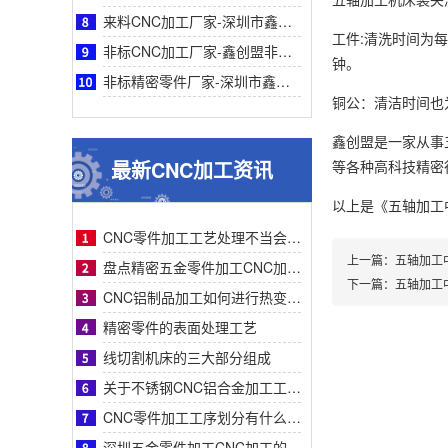
来料CNC加工厂家-深圳市鑫创盟来料CNC加工精度高速效率高品质稳定可靠专业厂家服务
工件:清洗时间为
非标CNC加工厂家-鑫创盟非标CNC加工：一站式专业高效精密定制解决复杂零件采购难题
钟。
非标精密零件厂家-深圳市鑫创盟机电技术有限公司非标精密零件采购指南—专业定制与高效
铜公：清洁时间也
鑫创盟是一家从事
最新CNC加工资讯
等各种高科技精密行业
以上是
《五轴加工
CNC零件加工工艺处理不当会有什么影响？
上一篇：
五轴加工
盘点精密五金零件加工CNC加工明显的特征有哪些
下一篇：
五轴加工
CNC铝制品加工如何进行热变形处理？
精密零件的表面处理工艺
线切割机床的三大部分组成
关于不锈钢CNC铝合金加工工艺流程步骤介绍？
CNC零件加工工序划分有什么要求呢
深圳五金零件加工CNC加工的数控系统特点有什么？