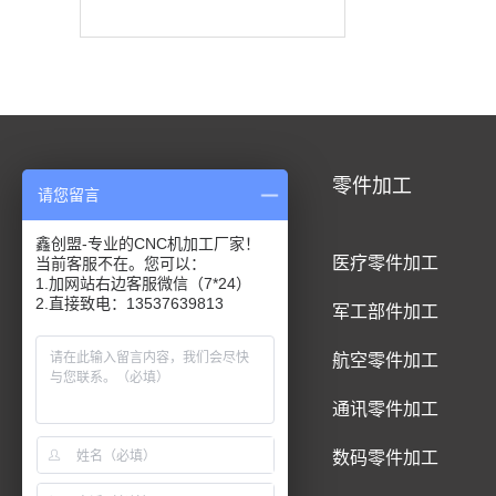
CNC加工
零件加工
请您留言
鑫创盟-专业的CNC机加工厂家！
CNC铝合金加工
医疗零件加工
当前客服不在。您可以：
1.加网站右边客服微信（7*24）
2.直接致电：13537639813
CNC钛合金加工
军工部件加工
CNC精密件加工
航空零件加工
CNC铝制品加工
通讯零件加工
CNC五金件加工
数码零件加工