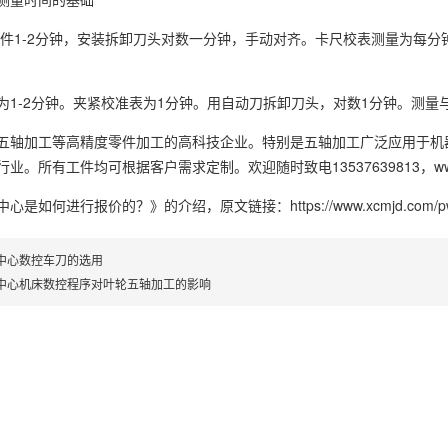
每件1-2分钟，安装拆卸刀头对数一分钟，手动对齐。卡尺校表测量为每分钟
为1-2分钟。夹紧校准表为1分钟。用自动刀拆卸刀头，对数1分钟。测
五轴加工等高精度零件加工的高科技企业。特别是五轴加工广泛应用于机
。所有工件均可根据客户需求定制。欢迎随时致电13537639813，www.x
中心是如何进行报价的？》
的介绍，原文链接：
https://www.xcmjd.com/p
中心数控车刀的选用
中心机床数控程序对叶轮五轴加工的影响