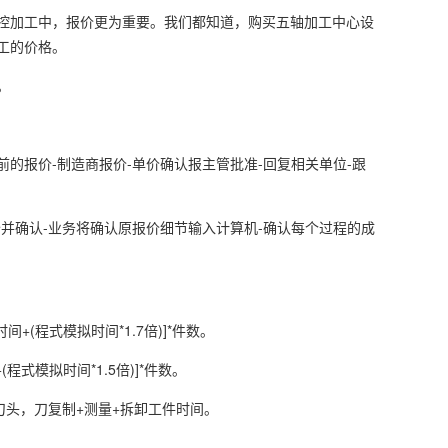
控加工中，报价更为重要。我们都知道，购买五轴加工中心设
工的价格。
。
前的报价-制造商报价-单价确认报主管批准-回复相关单位-跟
价并确认-业务将确认原报价细节输入计算机-确认每个过程的成
(程式模拟时间*1.7倍)]*件数。
式模拟时间*1.5倍)]*件数。
刀头，刀复制+测量+拆卸工件时间。