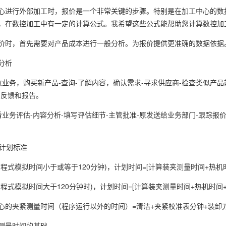
心进行外部加工时，报价是一个非常关键的步骤。特别是在加工中心的数
，在数控加工中有一定的计算公式。我希望这些公式能帮助您计算数控加
价时，首先需要对产品成本进行一般分析。为报价提供更准确的数据依据
分析
收业务，购买新产品-查询-了解内容，确认需求-寻求供应商-检查类似产品
-反馈和报告。
看业务评估-内容分析-填写评估细节-主管批准-原发送给业务部门-跟踪报
时计划标准
程式模拟时间小于或等于120分钟)，计划时间=[计算装夹测量时间+热机时间+
程式模拟时间大于120分钟时)，计划时间=[计算装夹测量时间+热机时间+(程
心的夹紧测量时间（程序运行以外的时间）=清洁+夹紧校准表分钟+装卸
测量时间的基础