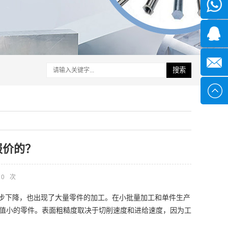
微信
1339285
1378316
搜索
sales@x
报价的？
0
次
步下降，也出现了大量零件的加工。在小批量加工和单件生产
度值小的零件。表面粗糙度取决于切削速度和进给速度，因为工