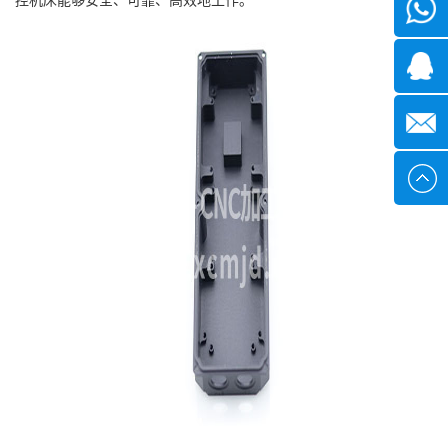
微信
1339285
1378316
sales@x