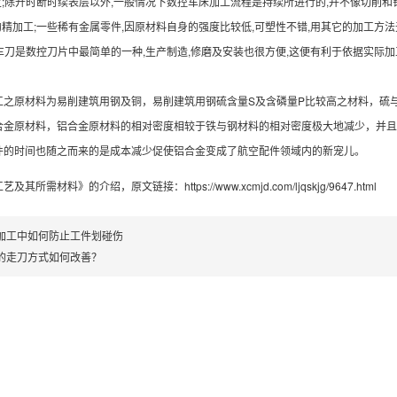
定;除开时断时续表层以外,一般情况下数控车床加工流程是持续所进行的,并不像切削和钻
的精加工;一些稀有金属零件,因原材料自身的强度比较低,可塑性不错,用其它的加工方法
床车刀是数控刀片中最简单的一种,生产制造,修磨及安装也很方便,这便有利于依据实际加
工之原材料为易削建筑用钢及铜，易削建筑用钢硫含量S及含磷量P比较高之材料，硫
合金原材料，铝合金原材料的相对密度相较于铁与钢材料的相对密度极大地减少，并且
件的时间也随之而来的是成本减少促使铝合金变成了航空配件领域内的新宠儿。
工艺及其所需材料》
的介绍，原文链接：
https://www.xcmjd.com/ljqskjg/9647.html
加工中如何防止工件划碰伤
的走刀方式如何改善？