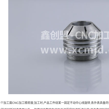
每个加工面CNC加工精密度;加工时,产品工件绕某一固定不动中心线旋转,各外表具备