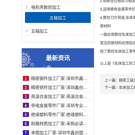
2,钻削全过程较为稳
电机壳数控加工
3,适用稀有金属零件
五轴加工
4,数控刀片简易;车
原材料
五轴加工
一般应用数控车床加
常见的原材料应用铝
短了数控车床加工零
最新资讯
以上是
《车床加工的
精密钢件加工厂家-深圳市鑫创盟精密钢件加工：高精度快交付定制化解决方案优质厂家
上一篇：
精密工装
精密铜件加工厂家-深圳鑫创盟精密铜件加工：高精度、快交期、定制化优选方案的首选商家
下一篇：
车床加工
高温合金加工厂家-高温合金加工采购指南：鑫创盟精密工艺对比与客户案例信任背书详解篇
导电金属零件厂家-深圳专业导电金属零件厂家鑫创盟：采购必读，品质与成本平衡之道
绝缘塑料零件厂家-绝缘塑料零件厂家采购指南：鑫创盟精密定制品质可靠降本增效首选方案
耐磨材质加工厂家-采购必读：耐磨材质加工厂家如何选？鑫创盟高耐磨低成本方案权威解析
来图加工厂家-深圳市鑫创盟机电技术有限公司来图加工厂家专业定制服务精准高效值得信赖