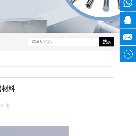
微信
1339285
1378316
搜索
sales@x
需材料
0
次