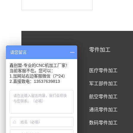
CNC加工
零件加工
请您留言
鑫创盟-专业的CNC机加工厂家！
CNC铝合金加工
医疗零件加工
当前客服不在。您可以：
1.加网站右边客服微信（7*24）
2.直接致电：13537639813
CNC钛合金加工
军工部件加工
CNC精密件加工
航空零件加工
CNC铝制品加工
通讯零件加工
CNC五金件加工
数码零件加工