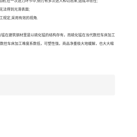
削,在一次进刀环节中,侧刃有多次进入和切出来,造成冲击性;
无法得到光滑表面;
工规定,采用有效的视角.
与锰在建筑钢材里是以硫化锰的结构存有，而硫化锰在当代数控车床加工
数控车床加工难度系数低，可塑性强，商品净重极大地缓解，也大大缩