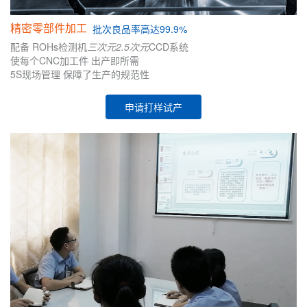
精密零部件加工
批次
良品率高达99.9%
配备
ROHs检测机
三次元
2.5次元
CCD系统
使每个CNC加工件
出产即所需
5S现场管理
保障了生产的
规范性
申请打样试产