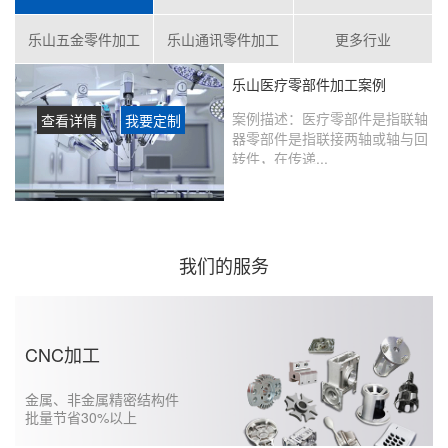
乐山五金零件加工
乐山通讯零件加工
更多行业
乐山医疗零部件加工案例
案例描述：
医疗零部件是指联轴
查看详情
我要定制
器零部件是指联接两轴或轴与回
转件，在传递...
客户评价：
在鑫创盟定制的产品
没有瑕疵，从当初表达想法到实
现的过程沟通很好，未来还会继
续合作……...
我们的服务
CNC加工
金属、非金属精密结构件
批量节省30%以上