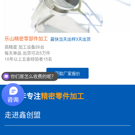
乐山精密零部件加工
最快
当天出样
3天出货
高精度
加工设备26台
每天单品
出货可达5万件
10年
以上五金
经验者
15名
获取厂家报价
你们是怎么收费的呢？
数十年专注
精密零件加工
走进鑫创盟