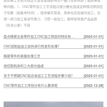
那如果工艺技术疏忽大意会直接影响生产量乃至影响到了品质等各
种问题。1、CNC零件加工工艺流程过度分散化造成这种情况原因在
于怕繁（指备考时间），程序编写简易、简单化实际操作加工，应
用一把刀加工易调节换刀、习惯一般加工。那样就导致产品品质
（形状公差）不容
盘点精密五金零件加工CNC加工明显的特征有哪些
[2023-01-01]
CNC铝制品加工如何进行热变形处理？
[2023-01-01]
精密零件的表面处理工艺
[2023-01-01]
线切割机床的三大部分组成
[2023-01-01]
关于不锈钢CNC铝合金加工工艺流程步骤介绍？
[2023-01-01]
CNC零件加工工序划分有什么要求呢
[2022-12-28]
深圳五金零件加工CNC加工的数控系统特点有什么？
[2022-12-28]
CNC铝制品加工哪家好？
[2022-12-28]