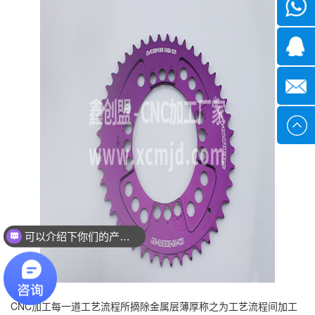
微信
1339285
1378316
sales@x
可以介绍下你们的产品么？
CNC加工每一道工艺流程所摘除金属层薄厚称之为工艺流程间加工