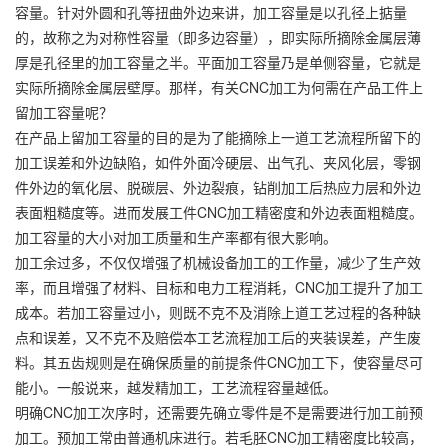
容量。针对外圆和孔等扭曲外边来讲，加工容量是以孔径上掂量
的，故称之为对称性容量（即多边容量），即实际所摘除金属层薄
厚是孔径里的加工容量之半。平面加工容量乃是单侧容量，它就是
实际所摘除金属层壁厚。那样，有关CNC加工为何需在产品工件上
留加工容量呢？
在产品上留加工容量的目的是为了能摘除上一道工艺流程所留下的
加工误差和外边缺陷，如件外面冷硬层、出气孔、夹风化层，零钢
件外边的氧化层、脱碳层、外边裂痕，钻削加工后热应力层和外边
表面粗糙度等。进而发展工件CNC加工精密度和外边表面粗糙度。
加工容量的大小对加工质量和生产率都有很大影响。
加工余过多，不仅仅增强了机械设备加工的工作量，减少了生产效
率，而且增强了材料、目标和电力工程消耗，CNC加工提升了加工
成本。若加工容量过小，则既不克不及消除上道工艺过程的各种缺
点和误差，又不克不及赔偿本工艺流程加工后的夹装误差，产生废
料。其五齿规则是在确保质量的前提条件CNC加工下，使容量尽可
能小。一般说来，越发精加工，工艺流程容量越低。
明确CNC加工次序时，还需要先确立零件是不是需要进行加工前预
加工。预加工常由普通机床进行。若毛胚CNC加工精密度比较高，