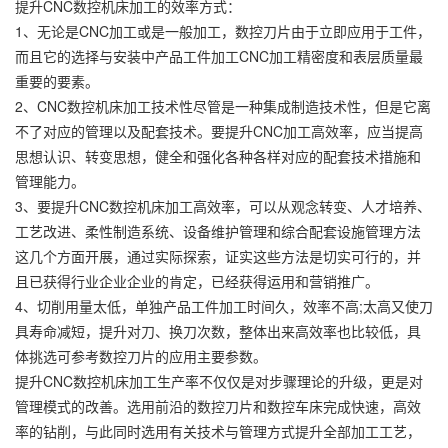
提升CNC数控机床加工的效率方式：
1、无论是CNC加工或是一般加工，数控刀片由于立即应用于工件，
而且它的选择与安装中产品工件加工CNC加工精密度和表层质量最
重要的要素。
2、CNC数控机床加工技术性尽管是一种集成制造技术性，但是它离
不了对应的管理以及配套技术。要提升CNC加工高效率，应当提高
思想认识、转变思想，健全和强化各种各样对应的配套技术措施和
管理能力。
3、要提升CNC数控机床加工高效率，可以从观念转变、人才培养、
工艺改进、柔性制造系统、设备维护管理和综合配套设施管理方法
这几个方面开展，通过实际探索，证实这些方法是切实可行的，并
且已获得行业企业企业的肯定，已经获得运用和营销推广。
4、切削用量太低，单独产品工件加工时间久，效率不高;太高又使刀
具寿命减短，提升对刀、换刀次数，整体出来高效率也比较低，具
体挑选可参考数控刀片的应用主要参数。
提升CNC数控机床加工生产率不仅仅是对步骤理论的升级，更是对
管理模式的改善。选用前沿的数控刀片和数控车床完成快速，高效
率的钻削，与此同时选用有关技术与管理方式提升全部加工工艺，