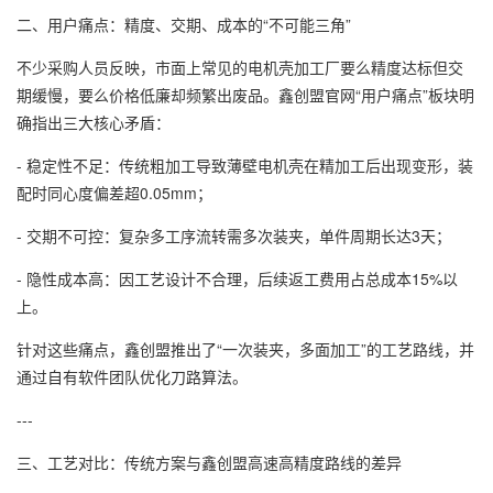
二、用户痛点：精度、交期、成本的“不可能三角”
不少采购人员反映，市面上常见的电机壳加工厂要么精度达标但交
期缓慢，要么价格低廉却频繁出废品。鑫创盟官网“用户痛点”板块明
确指出三大核心矛盾：
- 稳定性不足：传统粗加工导致薄壁电机壳在精加工后出现变形，装
配时同心度偏差超0.05mm；
- 交期不可控：复杂多工序流转需多次装夹，单件周期长达3天；
- 隐性成本高：因工艺设计不合理，后续返工费用占总成本15%以
上。
针对这些痛点，鑫创盟推出了“一次装夹，多面加工”的工艺路线，并
通过自有软件团队优化刀路算法。
---
三、工艺对比：传统方案与鑫创盟高速高精度路线的差异