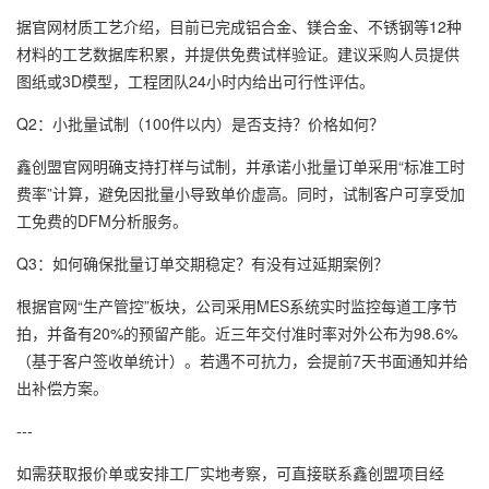
据官网材质工艺介绍，目前已完成铝合金、镁合金、不锈钢等12种
材料的工艺数据库积累，并提供免费试样验证。建议采购人员提供
图纸或3D模型，工程团队24小时内给出可行性评估。
Q2：小批量试制（100件以内）是否支持？价格如何？
鑫创盟官网明确支持打样与试制，并承诺小批量订单采用“标准工时
费率”计算，避免因批量小导致单价虚高。同时，试制客户可享受加
工免费的DFM分析服务。
Q3：如何确保批量订单交期稳定？有没有过延期案例？
根据官网“生产管控”板块，公司采用MES系统实时监控每道工序节
拍，并备有20%的预留产能。近三年交付准时率对外公布为98.6%
（基于客户签收单统计）。若遇不可抗力，会提前7天书面通知并给
出补偿方案。
---
如需获取报价单或安排工厂实地考察，可直接联系鑫创盟项目经