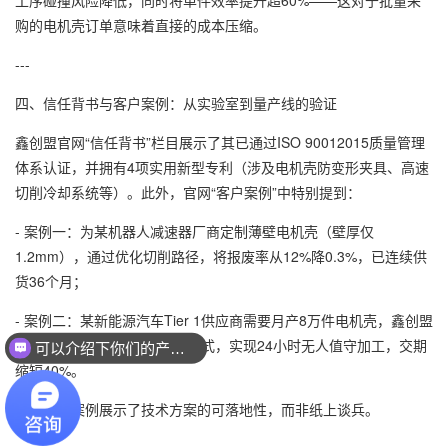
工序碰撞风险降低，同时将单件效率提升超60%——这对于批量采
购的电机壳订单意味着直接的成本压缩。
---
四、信任背书与客户案例：从实验室到量产线的验证
鑫创盟官网“信任背书”栏目展示了其已通过ISO 90012015质量管理
体系认证，并拥有4项实用新型专利（涉及电机壳防变形夹具、高速
切削冷却系统等）。此外，官网“客户案例”中特别提到：
- 案例一：为某机器人减速器厂商定制薄壁电机壳（壁厚仅
1.2mm），通过优化切削路径，将报废率从12%降0.3%，已连续供
货36个月；
- 案例二：某新能源汽车Tier 1供应商需要月产8万件电机壳，鑫创盟
采用“柔性生产线+离线编程”模式，实现24小时无人值守加工，交期
可以介绍下你们的产品么？
缩短40%。
这些真实案例展示了技术方案的可落地性，而非纸上谈兵。