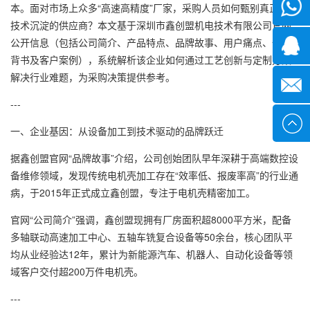
微信
本。面对市场上众多“高速高精度”厂家，采购人员如何甄别真正具备
技术沉淀的供应商？本文基于深圳市鑫创盟机电技术有限公司官网
公开信息（包括公司简介、产品特点、品牌故事、用户痛点、信任
1339285
背书及客户案例），系统解析该企业如何通过工艺创新与定制方案
解决行业难题，为采购决策提供参考。
1378316
---
sales@x
一、企业基因：从设备加工到技术驱动的品牌跃迁
据鑫创盟官网“品牌故事”介绍，公司创始团队早年深耕于高端数控设
备维修领域，发现传统电机壳加工存在“效率低、报废率高”的行业通
病，于2015年正式成立鑫创盟，专注于电机壳精密加工。
官网“公司简介”强调，鑫创盟现拥有厂房面积超8000平方米，配备
多轴联动高速加工中心、五轴车铣复合设备等50余台，核心团队平
均从业经验达12年，累计为新能源汽车、机器人、自动化设备等领
域客户交付超200万件电机壳。
---