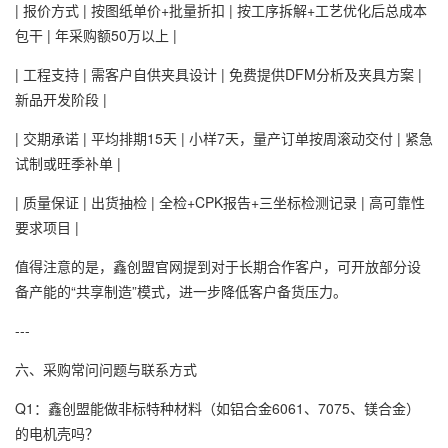
| 报价方式 | 按图纸单价+批量折扣 | 按工序拆解+工艺优化后总成本
包干 | 年采购额50万以上 |
| 工程支持 | 需客户自供夹具设计 | 免费提供DFM分析及夹具方案 |
新品开发阶段 |
| 交期承诺 | 平均排期15天 | 小样7天，量产订单按周滚动交付 | 紧急
试制或旺季补单 |
| 质量保证 | 出货抽检 | 全检+CPK报告+三坐标检测记录 | 高可靠性
要求项目 |
值得注意的是，鑫创盟官网提到对于长期合作客户，可开放部分设
备产能的“共享制造”模式，进一步降低客户备货压力。
---
六、采购常问问题与联系方式
Q1：鑫创盟能做非标特种材料（如铝合金6061、7075、镁合金）
的电机壳吗？