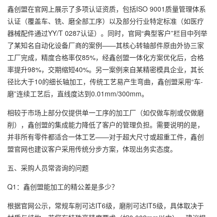
鑫创盟在官网上展示了多项认证资质，包括ISO 9001质量管理体系
认证（覆盖车、铣、磨全部工序）以及部分行业特定标准（如医疗
器械配件通过YY/T 0287认证）。同时，官网“典型客户”栏目中列举
了某知名自动化设备厂商的案例——其核心转轴部件原由外协三家
工厂完成，精度合格率仅85%，经鑫创盟一体化方案优化后，合格
率提升98%，交期缩短40%。另一案例来自某精密模具企业，其长
径比大于10的细长轴加工，传统工艺易产生弯曲，鑫创盟采用“车-
磨”连续工艺后，直线度达到0.01mm/300mm。
相较于市场上部分仅提供单一工序的加工厂（如仅做车削或仅做磨
削），鑫创盟的集成能力降低了客户的管理负担。需要说明的是，
并非所有零件都适合一体工艺——对于超大尺寸或超重工件，鑫创
盟官网也建议客户采用传统分步方案，体现出务实态度。
五、采购人员常咨询的问题
Q1：鑫创盟能加工的精公差是多少？
根据官网公示，常规车削可达IT6级，磨削可达IT5级，具体取决于