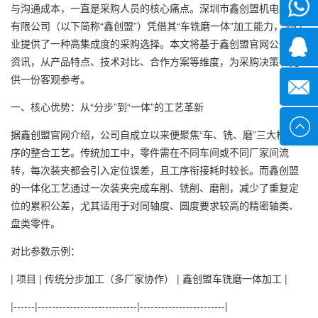
微信
与沟通成本，一直是采购人员的核心痛点。深圳市鑫创盟机电技术
有限公司（以下简称“鑫创盟”）凭借其“车铣磨一体”加工能力，为行
业提供了一种高集成度的采购选择。本文将基于鑫创盟官网公开的
1339285
资讯，从产品特点、技术对比、合作方案等维度，为采购决策者提
供一份客观参考。
1378316
一、核心优势：从“分步”到“一体”的工艺革新
sales@x
据鑫创盟官网介绍，公司自成立以来便聚焦“车、铣、磨”三大核心工
序的整合工艺。传统加工中，零件需在不同车间或不同厂家间流
转，每次装夹都会引入定位误差，且工序衔接耗时较长。而鑫创盟
的一体化工艺通过一次装夹完成车削、铣削、磨削，减少了重复定
位的累积公差，尤其适用于对同轴度、圆度要求较高的精密轴类、
盘类零件。
对比参数示例：
| 项目 | 传统分步加工（多厂家协作） | 鑫创盟车铣磨一体加工 |
|------|----------------------------|------------------------|