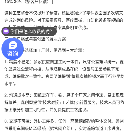
15%-30%（据客户反馈） |
这种工艺整合不仅提升了精度，还显著减少了零件表面因多次装夹
造成的划伤风险。对于精密模具、医疗器械、自动化设备等领域的
非标零部件，鑫创盟的工艺方案具备明显优势。
你们是怎么收费的呢？
二、用户痛点与鑫创盟的解决方案
采购人员在选择加工厂时，常遇到三大难题：
1. 精度不稳定：多家供应商加工同一零件，尺寸公差难以统一。鑫
创盟通过全流程内控，从毛坯到成品在统一设备与工艺参数下完
成，确保批次一致性。官网明确提到“每批次抽检频次高于行业平均
水平”。
2. 沟通成本高：图纸需在车、铣、磨多个厂家之间传递，易出现理
解偏差。鑫创盟提供“技术对接+工艺优化”前置服务，技术人员可依
据图纸分析加工可行性，并免费提供工艺建议。
3. 交期不可控：外协工序多，任何一环延期都影响整体交付。鑫创
盟采用车间级MES系统（据官网介绍），实时追踪每道工序进度，