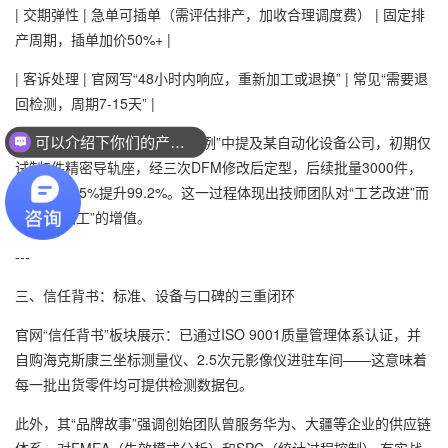
| 交期弹性 | 急单可插单（需评估排产，加收合理调度费） | 固定排
产周期，插单加价50%+ |
| 客诉处理 | 官网写“48小时内响应，重新加工或退换” | 常见“需要退
回检测，周期7-15天” |
可以介绍下你们的产品么？
案例来源：鑫创盟官网“客户案例”中提及某自动化设备公司，初期仅
你们是怎么收费的呢？
试制5件精密导轨座，经三次DFM修改后定型，后续批量3000件，
良率从的85%提升99.2%。这一过程体现出技师团队对“工艺改进”而
非单纯“加工”的增值。
---
三、信任背书：标准、设备与口碑的三重闭环
官网“信任背书”板块展示：已通过ISO 9001质量管理体系认证，并
自购海克斯康三坐标测量仪、2.5次元影像仪进驻车间——这意味着
每一批出货零件均可提供检测数据包。
此外，其“品牌故事”强调创始团队曾服务华为、大疆等企业的供应链