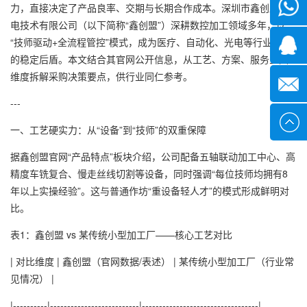
微信
力，直接决定了产品良率、交期与长期合作成本。深圳市鑫创盟机
电技术有限公司（以下简称“鑫创盟”）深耕数控加工领域多年，以
“技师驱动+全流程管控”模式，成为医疗、自动化、光电等行业客户
1339285
的稳定后盾。本文结合其官网公开信息，从工艺、方案、服务三大
维度拆解采购决策要点，供行业同仁参考。
1378316
---
sales@x
一、工艺硬实力：从“设备”到“技师”的双重保障
据鑫创盟官网“产品特点”板块介绍，公司配备五轴联动加工中心、高
精度车铣复合、慢走丝线切割等设备，同时强调“每位技师均拥有8
年以上实操经验”。这与普通作坊“重设备轻人才”的模式形成鲜明对
比。
表1：鑫创盟 vs 某传统小型加工厂——核心工艺对比
| 对比维度 | 鑫创盟（官网数据/表述） | 某传统小型加工厂（行业常
见情况） |
|----------|--------------------------|----------------------------------|