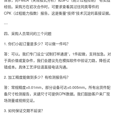
体系，对FMEA（失效模式分析）和SPC（统计过程控制） 有实战
经验。采购方在初次合作时，可要求查看其过往同类零件的
CPK（过程能力指数）报告，这是衡量“技师”技术沉淀的直接证据。
---
四、采购人员常问的三个问题
1. 你们小起订量是多少？可以做一件吗？
答：可以。我们专门设立“试制打样通道”，1件起做，支持加急。对
于高价值或复杂件，我们会建议先在模拟软件中验证刀路，降低试
错成本。具体工艺评估请直接电话沟通。
2. 加工精度能做到多少？有检测报告吗？
答：常规精度±0.01mm，部分设备可达±0.005mm。所有出货件配
备尺寸检测报告，关键尺寸可提供CPK数据。我们鼓励客户来厂现
场测量或视频见证。
3. 如何保证交期不延误？