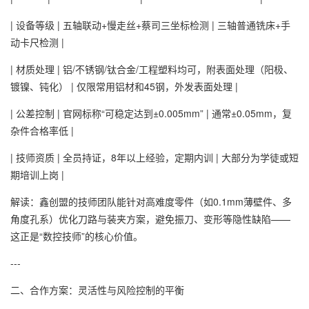
| 设备等级 | 五轴联动+慢走丝+蔡司三坐标检测 | 三轴普通铣床+手
动卡尺检测 |
| 材质处理 | 铝/不锈钢/钛合金/工程塑料均可，附表面处理（阳极、
镀镍、钝化） | 仅限常用铝材和45钢，外发表面处理 |
| 公差控制 | 官网标称“可稳定达到±0.005mm” | 通常±0.05mm，复
杂件合格率低 |
| 技师资质 | 全员持证，8年以上经验，定期内训 | 大部分为学徒或短
期培训上岗 |
解读：鑫创盟的技师团队能针对高难度零件（如0.1mm薄壁件、多
角度孔系）优化刀路与装夹方案，避免振刀、变形等隐性缺陷——
这正是“数控技师”的核心价值。
---
二、合作方案：灵活性与风险控制的平衡