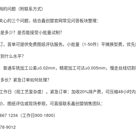
询的问题（附联系方式）
关心的三个问题，结合鑫创盟官网常见问答板块整理：
量是多少？是否能接受小批量试制？
订，首单可提供免费图纸评估服务。小批量（1-50件）平摊换型费，优先
达到什么水平？
普通车铣加工公差±0.02mm，精密加工可达±0.005mm，慢走丝线切
期多长？紧急订单如何处理？
5个工作日（视工艺复杂度）。紧急订单：加收20%排产费，可压缩48小时
价、图纸评估或现场参观，可直接联系鑫创盟销售团队：
67 1234（工作日900-1800）
8-9012