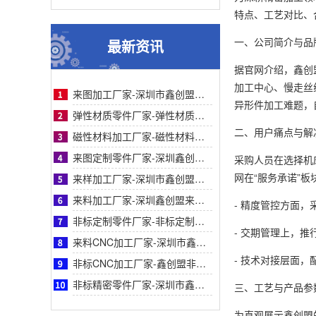
特点、工艺对比、
一、公司简介与品
最新资讯
据官网介绍，鑫创
加工中心、慢走丝
来图加工厂家-深圳市鑫创盟机电技术有限公司来图加工厂家专业定制服务精准高效值得信赖
异形件加工难题，
弹性材质零件厂家-弹性材质零件采购参考：深圳鑫创盟工艺、服务与客户案例对比详解指南
二、用户痛点与解
磁性材料加工厂家-磁性材料加工厂家采购参考之深圳鑫创盟机电技术有限公司深度专业解析
来图定制零件厂家-深圳鑫创盟机电来图定制零件厂家采购参考与专业工艺优势深度全面解析
采购人员在选择机
网在“服务承诺”
来样加工厂家-深圳市鑫创盟机电来样加工厂家：精准定制，解决非标零件采购难题参考
来料加工厂家-深圳鑫创盟来料加工厂家：专业化精密制造与一站式合作方案采购参考
- 精度管控方面，
非标定制零件厂家-非标定制零件厂家采购指南：鑫创盟机电技术有限公司全面深度专业分析
- 交期管理上，推
来料CNC加工厂家-深圳市鑫创盟来料CNC加工精度高速效率高品质稳定可靠专业厂家服务
- 技术对接层面
非标CNC加工厂家-鑫创盟非标CNC加工：一站式专业高效精密定制解决复杂零件采购难题
非标精密零件厂家-深圳市鑫创盟机电技术有限公司非标精密零件采购指南—专业定制与高效
三、工艺与产品参
为直观展示鑫创盟