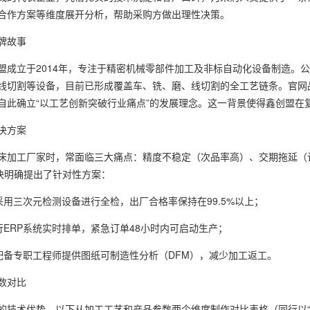
合作方案等维度展开分析，帮助采购方做出理性决策。
牌故事
盟成立于2014年，专注于精密机械零部件加工及非标自动化设备制造。
线切割等设备，目前已形成覆盖车、铣、磨、线切割的全工艺链条。官网
自此确立“以工艺创新突破行业痛点”的发展理念。这一背景使得鑫创盟在
决方案
床加工厂家时，常面临三大痛点：精度不稳定（次品率高）、交期拖延（
板块明确提出了针对性方案：
采用三次元检测设备进行全检，出厂合格率保持在99.5%以上；
行ERP系统实时排单，紧急订单48小时内可启动生产；
，配备专职工程师提供图纸可制造性分析（DFM），减少加工返工。
数对比
的技术优势，以下从加工工艺和产品参数两个维度制作对比表格（同行以“