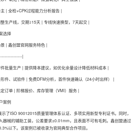
为主 | 全检+CPK过程能力分析报告 |
需调整生产线，交期≥15天 | 专线快速换型，7天起交 |
案选择
场景 | 鑫创盟官网服务特色 |
----------------|
常规零件批量生产 | 提供降本建议，如优化余量设计降低材料成本 |
标异形件、试验件 | 免费DFM分析，首件快速确认（24小时出样） |
期稳定订单 | 阶梯报价、库存管理（VMI）服务 |
户案例
展示了ISO 90012015质量管理体系认证、多项实用新型专利证书。
入器械的辅助工装，公差要求±0.01mm，且表面不可有毛刺。鑫创盟通过
0.3%以下。该案例已被收录为官网典型合作项目。