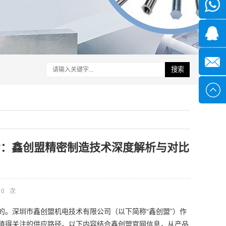
微信
1339285
1378316
搜索
sales@x
参考：鑫创盟精密制造技术深度解析与对比
0
次
。深圳市鑫创盟机电技术有限公司（以下简称“鑫创盟”）作
值得关注的供应路径。以下内容结合鑫创盟官网信息，从产品