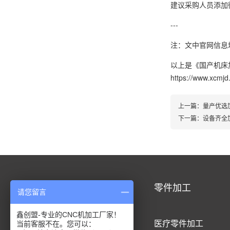
建议采购人员添加
---
注：文中官网信息
以上是
《国产机床
https://www.xcmj
上一篇：
量产优选
下一篇：
设备齐全
CNC加工
零件加工
请您留言
鑫创盟-专业的CNC机加工厂家！
CNC铝合金加工
医疗零件加工
当前客服不在。您可以：