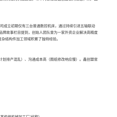
公司成立初期仅有三台普通数控机床，通过持续引进五轴联动
品牌故事栏目提到，创始人团队曾为一家外资企业解决高精度
复杂结构件加工领域积累了独特经验。
计划排产混乱）、沟通成本高（图纸修改响应慢）。鑫创盟官
某传统机械加工厂”代称）。