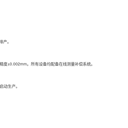
排产。
割精度±0.002mm。所有设备均配备在线测量补偿系统。
内启动生产。