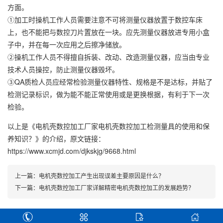
方面。
①加工时操机工作人员需要注意不可将测量仪器放置于数控车床
上，也不能把与数控刀片置放在一块。应先测量仪器放进专用小盒
子中，并在每一次应用之后擦净储放。
②操机工作人员不得擅自拆装、改动、改造测量仪器，应当由专业
技术人员操控，防止测量仪器毁坏。
③QA质检人员应经常检验测量仪器特性、规格是不是达标，并贴了
检测记录标识，做为能不能正常使用或是更换根据，有利于下一次
检验。
以上是
《电机壳数控加工厂家电机壳数控加工检测量具的使用和保
养知识？》
的介绍，原文链接：
https://www.xcmjd.com/djkskjg/9668.html
上一篇：
电机壳数控加工产生出现误差主要原因是什么？
下一篇：
电机壳数控加工厂家详解精密电机壳数控加工的发展趋势？