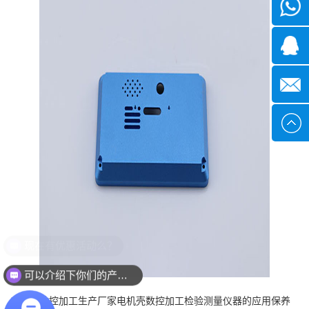
微信
1339285
1378316
sales@x
现在有优惠活动么？
可以介绍下你们的产品么？
电机壳数控加工生产厂家电机壳数控加工检验测量仪器的应用保养