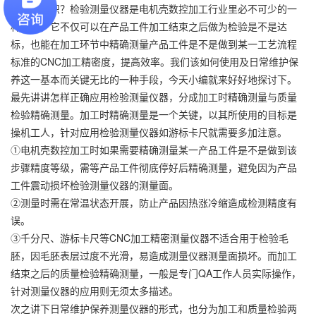
和专业知识？检验测量仪器是电机壳数控加工行业里必不可少的一
种手段，它不仅可以在产品工件加工结束之后做为检验是不是达
标，也能在加工环节中精确测量产品工件是不是做到某一工艺流程
标准的CNC加工精密度，提高效率。我们该如何使用及日常维护保
养这一基本而关键无比的一种手段，今天小编就来好好地探讨下。
最先讲讲怎样正确应用检验测量仪器，分成加工时精确测量与质量
检验精确测量。加工时精确测量是一个关键，以其所使用的目标是
操机工人，针对应用检验测量仪器如游标卡尺就需要多加注意。
①电机壳数控加工时如果需要精确测量某一产品工件是不是做到该
步骤精度等级，需等产品工件彻底停好后精确测量，避免因为产品
工件震动损坏检验测量仪器的测量面。
②测量时需在常温状态开展，防止产品因热涨冷缩造成检测精度有
误。
③千分尺、游标卡尺等CNC加工精密测量仪器不适合用于检验毛
胚，因毛胚表层过度不光滑，易造成测量仪器测量面损坏。而加工
结束之后的质量检验精确测量，一般是专门QA工作人员实际操作，
针对测量仪器的应用则无须太多描述。
次之讲下日常维护保养测量仪器的形式，也分为加工和质量检验两