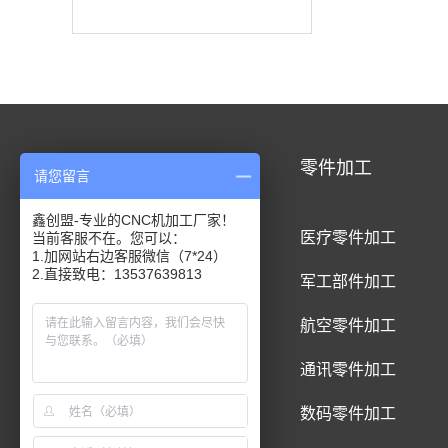
CNC加工
零件加工
请您留言
鑫创盟-专业的CNC机加工厂家！
CNC铝合金加工
医疗零件加工
当前客服不在。您可以：
1.加网站右边客服微信（7*24）
2.直接致电：13537639813
CNC钛合金加工
军工部件加工
CNC精密件加工
航空零件加工
CNC铝制品加工
通讯零件加工
CNC五金件加工
数码零件加工