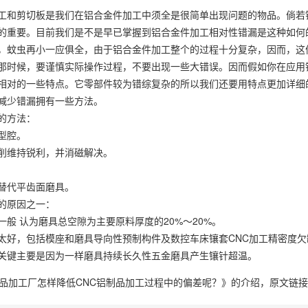
工和剪切板是我们在铝合金件加工中须全是很简单出现问题的物品。倘若
的重要。目前我们是不是早已掌握到铝合金件加工相对性错漏是这种如何
，蚊虫再小一应俱全，由于铝合金件加工整个的过程十分复杂，因而，这
那时候，要谨慎实际操作过程，不要出现一些大错误。因而假如你在应用
相对的一些特点。它零部件较为错综复杂的所以我们还要用特点更加详细
减少错漏拥有一些方法。
的方法：
型腔。
削维持锐利，并消磁解决。
替代平齿面磨具。
的原因之一：
般 认为磨具总空隙为主要原料厚度的20%～20%。
太好，包括模座和磨具导向性预制构件及数控车床镶套CNC加工精密度
关键主要是因为一样磨具持续长久性五金磨具产生镶针超温。
制品加工厂怎样降低CNC铝制品加工过程中的偏差呢？》
的介绍，原文链接