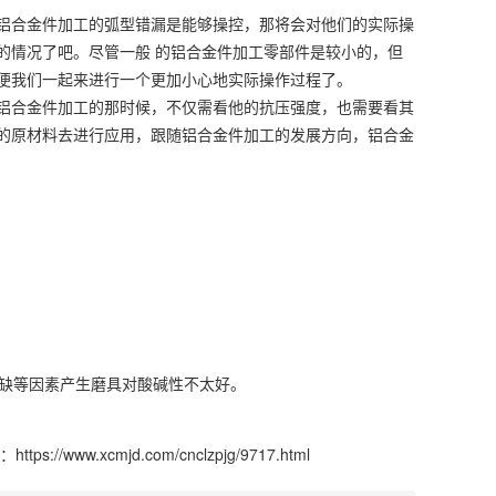
铝合金件加工的弧型错漏是能够操控，那将会对他们的实际操
的情况了吧。尽管一般 的铝合金件加工零部件是较小的，但
便我们一起来进行一个更加小心地实际操作过程了。
铝合金件加工的那时候，不仅需看他的抗压强度，也需要看其
的原材料去进行应用，跟随铝合金件加工的发展方向，铝合金
欠缺等因素产生磨具对酸碱性不太好。
：
https://www.xcmjd.com/cnclzpjg/9717.html