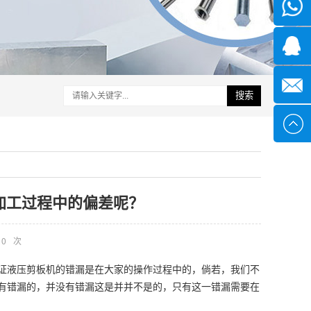
微信
1339285
1378316
搜索
sales@x
加工过程中的偏差呢？
0
次
证液压剪板机的错漏是在大家的操作过程中的，倘若，我们不
有错漏的，并没有错漏这是并并不是的，只有这一错漏需要在