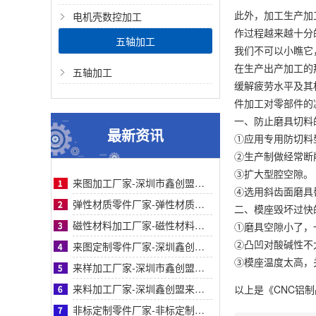
此外，加工生产加
电机壳数控加工
作过程越来越十分
五轴加工
我们不可以小瞧它
在生产出产加工的
五轴加工
缓解疲劳水平及其
件加工对零部件的
一、防止磨具切料
最新资讯
①应用专用防切料
②生产制做经常断
③扩大型腔空隙。
来图加工厂家-深圳市鑫创盟机电技术有限公司来图加工厂家专业定制服务精准高效值得信赖
④选用斜齿面磨具
弹性材质零件厂家-弹性材质零件采购参考：深圳鑫创盟工艺、服务与客户案例对比详解指南
二、模座毁坏过快
磁性材料加工厂家-磁性材料加工厂家采购参考之深圳鑫创盟机电技术有限公司深度专业解析
①磨具空隙小了，一
②凸凹对酸碱性不
来图定制零件厂家-深圳鑫创盟机电来图定制零件厂家采购参考与专业工艺优势深度全面解析
③模座温度太高，
来样加工厂家-深圳市鑫创盟机电来样加工厂家：精准定制，解决非标零件采购难题参考
来料加工厂家-深圳鑫创盟来料加工厂家：专业化精密制造与一站式合作方案采购参考
以上是
《CNC铝
非标定制零件厂家-非标定制零件厂家采购指南：鑫创盟机电技术有限公司全面深度专业分析