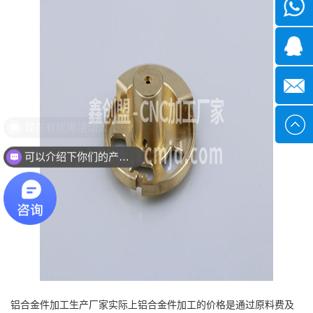
微信
1339285
1378316
sales@x
现在有优惠活动么？
可以介绍下你们的产品么？
铝合金件加工生产厂家实际上铝合金件加工的价格是通过原料费及