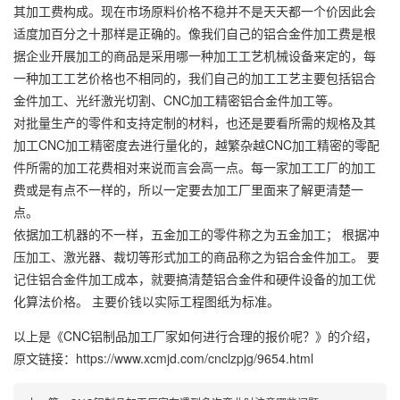
其加工费构成。现在市场原料价格不稳并不是天天都一个价因此会
适度加百分之十那样是正确的。像我们自己的铝合金件加工费是根
据企业开展加工的商品是采用哪一种加工工艺机械设备来定的，每
一种加工工艺价格也不相同的，我们自己的加工工艺主要包括铝合
金件加工、光纤激光切割、CNC加工精密铝合金件加工等。
对批量生产的零件和支持定制的材料，也还是要看所需的规格及其
加工CNC加工精密度去进行量化的，越繁杂越CNC加工精密的零配
件所需的加工花费相对来说而言会高一点。每一家加工工厂的加工
费或是有点不一样的，所以一定要去加工厂里面来了解更清楚一
点。
依据加工机器的不一样，五金加工的零件称之为五金加工； 根据冲
压加工、激光器、裁切等形式加工的商品称之为铝合金件加工。 要
记住铝合金件加工成本，就要搞清楚铝合金件和硬件设备的加工优
化算法价格。 主要价钱以实际工程图纸为标准。
以上是
《CNC铝制品加工厂家如何进行合理的报价呢？》
的介绍，
原文链接：
https://www.xcmjd.com/cnclzpjg/9654.html