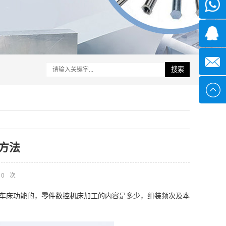
微信
1339285
1378316
搜索
sales@x
方法
0
次
控车床功能的，零件数控机床加工的内容是多少，组装频次及本