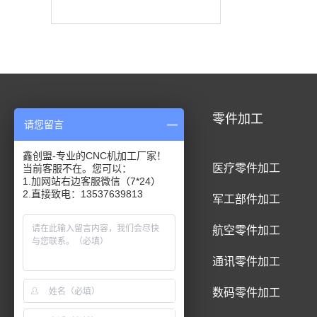
CNC加工
零件加工
请您留言
鑫创盟-专业的CNC机加工厂家！
CNC铝合金加工
医疗零件加工
当前客服不在。您可以：
1.加网站右边客服微信（7*24）
2.直接致电：13537639813
CNC钛合金加工
军工部件加工
CNC精密件加工
航空零件加工
CNC铝制品加工
通讯零件加工
CNC五金件加工
数码零件加工