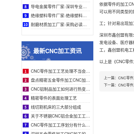
依据零件的加工C
导电金属零件厂家-深圳专业导电金属零件厂家鑫创盟：采购必读，品质与成本平衡之道
可以用不同类型的
绝缘塑料零件厂家-绝缘塑料零件厂家采购指南：鑫创盟精密定制品质可靠降本增效首选方案
工；针对易出现加
耐磨材质加工厂家-采购必读：耐磨材质加工厂家如何选？鑫创盟高耐磨低成本方案权威解析
深圳市鑫创盟有限
发电设备、医疗器
最新CNC加工资讯
工，鑫创盟机电工
以上是
《CNC零
CNC零件加工工艺处理不当会有什么影响？
上一篇：
CNC零
盘点精密五金零件加工CNC加工明显的特征有哪些
下一篇：
CNC零
CNC铝制品加工如何进行热变形处理？
精密零件的表面处理工艺
线切割机床的三大部分组成
关于不锈钢CNC铝合金加工工艺流程步骤介绍？
CNC零件加工工序划分有什么要求呢
深圳五金零件加工CNC加工的数控系统特点有什么？