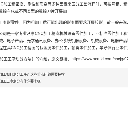
NC加工精密度、刚性和形变等多种因素来区分工艺流程时，可按照粗、
数控车床或不同类型的数控刀片开展加
工变形零件，因为粗加工后可能出现的形变而要求开展校形，故一般来说
公司是一家专业从事CNC加工精密机械设备零件加工，非标准零件加工
械、电子产品、光学通讯设备、办公系统机器设备、机械设备、电器产品
程在高CNC加工精密的钛金属零件加工，轴类零件加工，半导体行业零
件加工工序划分方法》
的介绍，原文链接：
https://www.xcmjd.com/cncjg/9
件加工如何划分工序？这些重点问题需要把控
件加工工序划分有什么要求呢