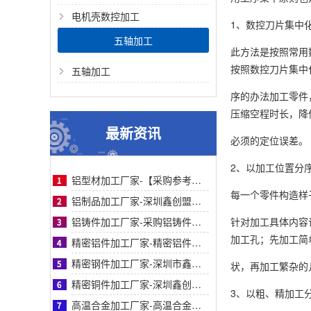
电机壳数控加工
1、数控刀片集中
五轴加工
此方法是按照常用
按照数控刀片集中
五轴加工
序的办法加工零件
压缩空程时长，降
最新资讯
必须的定位误差。
2、以加工位置分
铝型材加工厂家-【采购参考】深圳鑫创盟铝型材加工厂家：从痛点剖析到合作对比全解析
每一个零件构造样
铝制品加工厂家-深圳鑫创盟铝制品加工精密工艺高效交付助采购降本增效高品质保障
铝铸件加工厂家-采购铝铸件加工厂家指南：鑫创盟机电精密铸造与快速交付标杆实力工厂
针对加工具体内容
加工孔；先加工简
精密铝件加工厂家-精密铝件加工厂家采购指南：鑫创盟技术、品质与案例详解（附对比表）
精密钢件加工厂家-深圳市鑫创盟精密钢件加工：高精度快交付定制化解决方案优质厂家
状，再加工繁杂的
精密铜件加工厂家-深圳鑫创盟精密铜件加工：高精度、快交期、定制化优选方案的首选商家
3、以粗、精加工
高温合金加工厂家-高温合金加工采购指南：鑫创盟精密工艺对比与客户案例信任背书详解篇