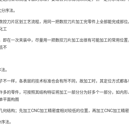
化分序法。
数控刀片区划工艺流程，用同一把数控刀片加工完零件上全部能完成部位
化工
，即在一次夹装中，尽量用一把数控刀片加工出很有可能加工的常用位置
低不
序法。
子不一样，各表层的技术标准也会有所不同，故加工时，其定位方式都各
许多的零件，可按照其结构特征将加工一部分分为好多个一部分，如内形
单平面构图
几何结构；先加工CNC加工精密度相对较低的位置，再加工CNC加工精
分序法。