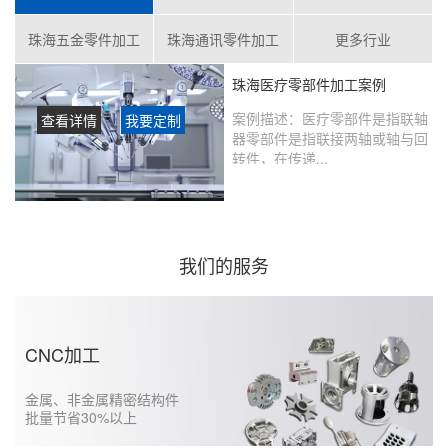
珠海五金零件加工
珠海通讯零件加工
更多行业
珠海医疗零部件加工案例
案例描述：
医疗零部件是指联轴
查看详情
我要定制
器零部件是指联接两轴或轴与回
转件，在传递...
客户评价：
在鑫创盟定制的产品
没有瑕疵，从当初表达想法到实
现的过程沟通很好，未来还会继
续合作……...
我们的服务
CNC加工
金属、非金属精密结构件
批量节省30%以上