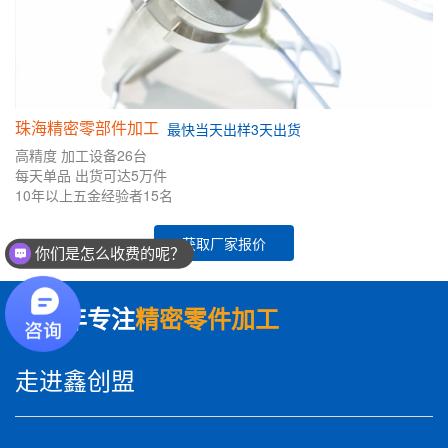
珠海精密零部件加工
最快
当天出样
3天出货
高精度
加工设备26台
每天单品
出货可达5万件
10年
以上五金
经验者
15名
获取厂家报价
你们是怎么收费的呢？
数十年专注
精密零件加工
走进鑫创盟