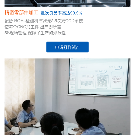
精密零部件加工
批次
良品率高达99.9%
配备
ROHs检测机
三次元
2.5次元
CCD系统
使每个CNC加工件
出产即所需
5S现场管理
保障了生产的
规范性
申请打样试产