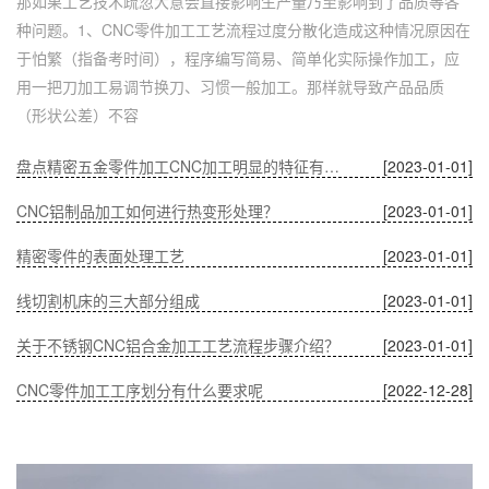
那如果工艺技术疏忽大意会直接影响生产量乃至影响到了品质等各
种问题。1、CNC零件加工工艺流程过度分散化造成这种情况原因在
于怕繁（指备考时间），程序编写简易、简单化实际操作加工，应
用一把刀加工易调节换刀、习惯一般加工。那样就导致产品品质
（形状公差）不容
盘点精密五金零件加工CNC加工明显的特征有哪些
[2023-01-01]
CNC铝制品加工如何进行热变形处理？
[2023-01-01]
精密零件的表面处理工艺
[2023-01-01]
线切割机床的三大部分组成
[2023-01-01]
关于不锈钢CNC铝合金加工工艺流程步骤介绍？
[2023-01-01]
CNC零件加工工序划分有什么要求呢
[2022-12-28]
深圳五金零件加工CNC加工的数控系统特点有什么？
[2022-12-28]
CNC铝制品加工哪家好？
[2022-12-28]