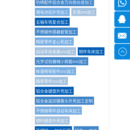
钓椅配件铝合金万向炮台座加工
微信
锂电池铝外壳加工
东莞cnc加工
1339285
五轴车铣复合加工
不锈钢传感器套管加工
1378316
精密零件走心机加工
自动车床金属cnc加工
铜件车床加工
sales@x
光学试验器械小铜套cnc加工
帐篷精密配件cnc加工
精密零件cnc加工
铝合金键盘外壳加工
铝合金监控摄像头外壳加工定制
不锈钢零件自动车床加工
塑料键盘外壳加工