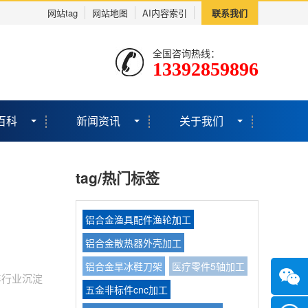
网站tag
网站地图
AI内容索引
联系我们
全国咨询热线：
13392859896
百科
新闻资讯
关于我们
tag/热门标签
铝合金渔具配件渔轮加工
铝合金散热器外壳加工
铝合金旱冰鞋刀架
医疗零件5轴加工
年行业沉淀
五金非标件cnc加工