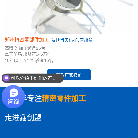
郑州精密零部件加工
最快
当天出样
3天出货
高精度
加工设备26台
每天单品
出货可达5万件
10年
以上五金
经验者
15名
获取厂家报价
可以介绍下你们的产品么？
数十年专注
精密零件加工
走进鑫创盟