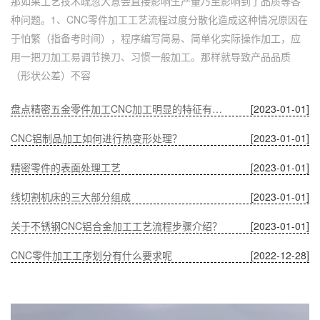
那如果工艺技术疏忽大意会直接影响生产量乃至影响到了品质等各
种问题。1、CNC零件加工工艺流程过度分散化造成这种情况原因在
于怕繁（指备考时间），程序编写简易、简单化实际操作加工，应
用一把刀加工易调节换刀、习惯一般加工。那样就导致产品品质
（形状公差）不容
盘点精密五金零件加工CNC加工明显的特征有哪些
[2023-01-01]
CNC铝制品加工如何进行热变形处理？
[2023-01-01]
精密零件的表面处理工艺
[2023-01-01]
线切割机床的三大部分组成
[2023-01-01]
关于不锈钢CNC铝合金加工工艺流程步骤介绍？
[2023-01-01]
CNC零件加工工序划分有什么要求呢
[2022-12-28]
深圳五金零件加工CNC加工的数控系统特点有什么？
[2022-12-28]
CNC铝制品加工哪家好？
[2022-12-28]