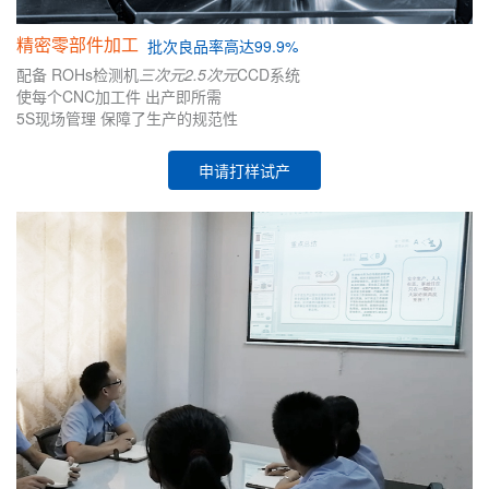
精密零部件加工
批次
良品率高达99.9%
配备
ROHs检测机
三次元
2.5次元
CCD系统
使每个CNC加工件
出产即所需
5S现场管理
保障了生产的
规范性
申请打样试产