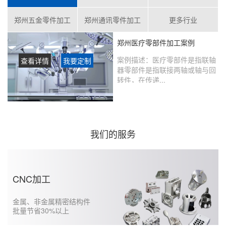
郑州五金零件加工
郑州通讯零件加工
更多行业
郑州医疗零部件加工案例
案例描述：
医疗零部件是指联轴
查看详情
我要定制
器零部件是指联接两轴或轴与回
转件，在传递...
客户评价：
在鑫创盟定制的产品
没有瑕疵，从当初表达想法到实
现的过程沟通很好，未来还会继
续合作……...
我们的服务
CNC加工
金属、非金属精密结构件
批量节省30%以上