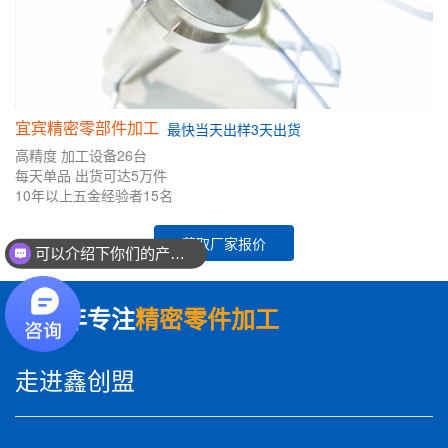
宜宾精密零部件加工
最快
当天出样
3天出货
高精度
加工设备26台
每天单品
出货可达5万件
10年
以上五金
经验者
15名
获取厂家报价
可以介绍下你们的产品么？
你们是怎么收费的呢？
数十年专注
精密零件加工
走进鑫创盟