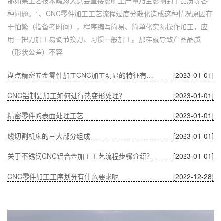
那如果工艺技术疏忽大意会直接影响生产量乃至影响到了品质等各
种问题。1、CNC零件加工工艺流程过度分散化造成这种情况原因在
于怕繁（指备考时间），程序编写简易、简单化实际操作加工，应
用一把刀加工易调节换刀、习惯一般加工。那样就导致产品品质
（形状公差）不容
盘点精密五金零件加工CNC加工明显的特征有哪些
[2023-01-01]
CNC铝制品加工如何进行热变形处理？
[2023-01-01]
精密零件的表面处理工艺
[2023-01-01]
线切割机床的三大部分组成
[2023-01-01]
关于不锈钢CNC铝合金加工工艺流程步骤介绍？
[2023-01-01]
CNC零件加工工序划分有什么要求呢
[2022-12-28]
深圳五金零件加工CNC加工的数控系统特点有什么？
[2022-12-28]
CNC铝制品加工哪家好？
[2022-12-28]