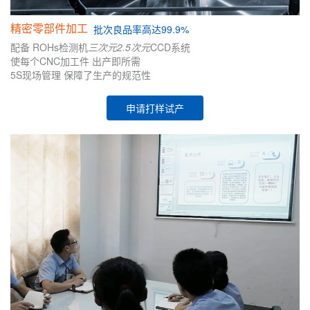
精密零部件加工
批次
良品率高达99.9%
配备
ROHs检测机
三次元
2.5次元
CCD系统
使每个CNC加工件
出产即所需
5S现场管理
保障了生产的
规范性
申请打样试产