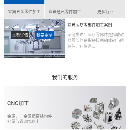
宜宾五金零件加工
宜宾通讯零件加工
更多行业
宜宾医疗零部件加工案例
案例描述：
医疗零部件是指联轴
查看详情
我要定制
器零部件是指联接两轴或轴与回
转件，在传递...
客户评价：
在鑫创盟定制的产品
没有瑕疵，从当初表达想法到实
现的过程沟通很好，未来还会继
续合作……...
我们的服务
CNC加工
金属、非金属精密结构件
批量节省30%以上