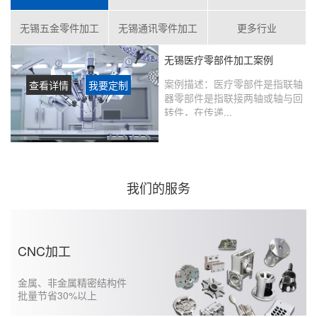
无锡五金零件加工
无锡通讯零件加工
更多行业
无锡医疗零部件加工案例
案例描述：
医疗零部件是指联轴
查看详情
我要定制
器零部件是指联接两轴或轴与回
转件，在传递...
客户评价：
在鑫创盟定制的产品
没有瑕疵，从当初表达想法到实
现的过程沟通很好，未来还会继
续合作……...
我们的服务
CNC加工
金属、非金属精密结构件
批量节省30%以上