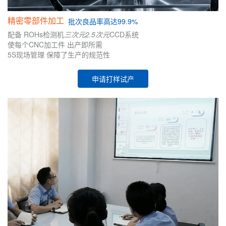
精密零部件加工
批次
良品率高达99.9%
配备
ROHs检测机
三次元
2.5次元
CCD系统
使每个CNC加工件
出产即所需
5S现场管理
保障了生产的
规范性
申请打样试产