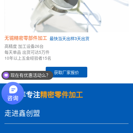
无锡精密零部件加工
最快
当天出样
3天出货
高精度
加工设备26台
每天单品
出货可达5万件
10年
以上五金
经验者
15名
现在有优惠活动么？
获取厂家报价
可以介绍下你们的产品么？
数十年专注
精密零件加工
走进鑫创盟