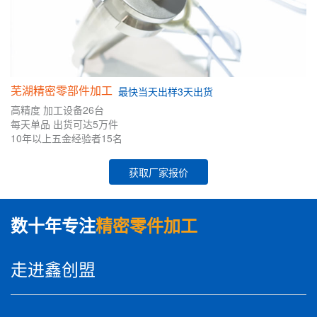
芜湖精密零部件加工
最快
当天出样
3天出货
高精度
加工设备26台
每天单品
出货可达5万件
10年
以上五金
经验者
15名
获取厂家报价
数十年专注
精密零件加工
走进鑫创盟