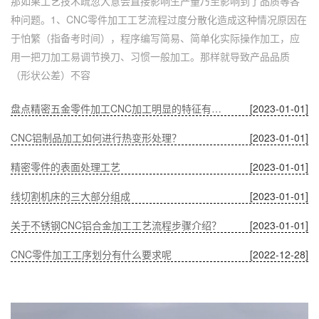
那如果工艺技术疏忽大意会直接影响生产量乃至影响到了品质等各
种问题。1、CNC零件加工工艺流程过度分散化造成这种情况原因在
于怕繁（指备考时间），程序编写简易、简单化实际操作加工，应
用一把刀加工易调节换刀、习惯一般加工。那样就导致产品品质
（形状公差）不容
盘点精密五金零件加工CNC加工明显的特征有哪些
[2023-01-01]
CNC铝制品加工如何进行热变形处理？
[2023-01-01]
精密零件的表面处理工艺
[2023-01-01]
线切割机床的三大部分组成
[2023-01-01]
关于不锈钢CNC铝合金加工工艺流程步骤介绍？
[2023-01-01]
CNC零件加工工序划分有什么要求呢
[2022-12-28]
深圳五金零件加工CNC加工的数控系统特点有什么？
[2022-12-28]
CNC铝制品加工哪家好？
[2022-12-28]