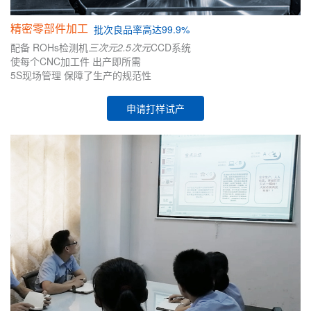
精密零部件加工
批次
良品率高达99.9%
配备
ROHs检测机
三次元
2.5次元
CCD系统
使每个CNC加工件
出产即所需
5S现场管理
保障了生产的
规范性
申请打样试产