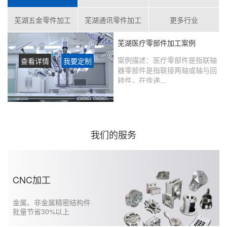
芜湖五金零件加工
芜湖通讯零件加工
更多行业
芜湖医疗零部件加工案例
案例描述：
医疗零部件是指联轴
查看详情
我要定制
器零部件是指联接两轴或轴与回
转件，在传递...
客户评价：
在鑫创盟定制的产品
没有瑕疵，从当初表达想法到实
现的过程沟通很好，未来还会继
续合作……...
我们的服务
CNC加工
金属、非金属精密结构件
批量节省30%以上