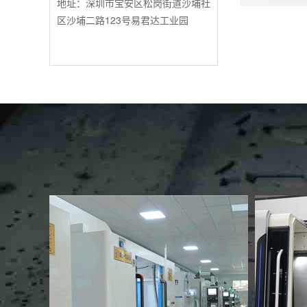
地址：深圳市宝安区松岗街道沙埔社
区沙埔二路123号易君达工业园