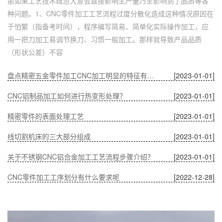
那如果工艺技术疏忽大意会直接影响生产量乃至影响到了品质等各
种问题。1、CNC零件加工工艺流程过度分散化造成这种情况原因在
于怕繁（指备考时间），程序编写简易、简单化实际操作加工，应
用一把刀加工易调节换刀、习惯一般加工。那样就导致产品品质
（形状公差）不容
盘点精密五金零件加工CNC加工明显的特征有哪些
[2023-01-01]
CNC铝制品加工如何进行热变形处理？
[2023-01-01]
精密零件的表面处理工艺
[2023-01-01]
线切割机床的三大部分组成
[2023-01-01]
关于不锈钢CNC铝合金加工工艺流程步骤介绍？
[2023-01-01]
CNC零件加工工序划分有什么要求呢
[2022-12-28]
深圳五金零件加工CNC加工的数控系统特点有什么？
[2022-12-28]
CNC铝制品加工哪家好？
[2022-12-28]