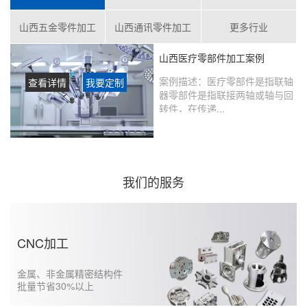
山西五金零件加工
山西通讯零件加工
更多行业
山西医疗零部件加工案例
案例描述：
医疗零部件是指联轴
查看详情
我要定制
器零部件是指联接两轴或轴与回
转件，在传递...
客户评价：
在鑫创盟定制的产品
没有瑕疵，从当初表达想法到实
现的过程沟通很好，未来还会继
续合作……...
我们的服务
CNC加工
金属、非金属精密结构件
批量节省30%以上