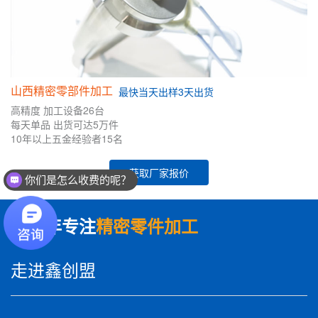
山西精密零部件加工
最快
当天出样
3天出货
高精度
加工设备26台
每天单品
出货可达5万件
10年
以上五金
经验者
15名
你们是怎么收费的呢？
获取厂家报价
现在有优惠活动么？
数十年专注
精密零件加工
走进鑫创盟