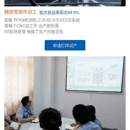
精密零部件加工
批次
良品率高达99.9%
配备
ROHs检测机
三次元
2.5次元
CCD系统
使每个CNC加工件
出产即所需
5S现场管理
保障了生产的
规范性
申请打样试产