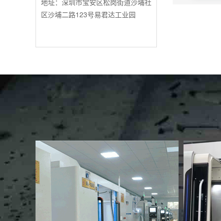
地址：深圳市宝安区松岗街道沙埔社
区沙埔二路123号易君达工业园