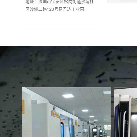
地址：深圳市宝安区松岗街道沙埔社
区沙埔二路123号易君达工业园