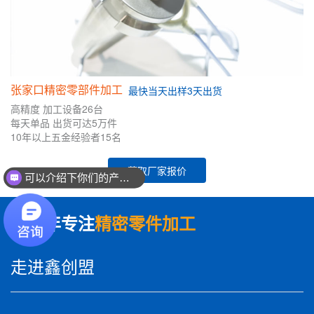
张家口精密零部件加工
最快
当天出样
3天出货
高精度
加工设备26台
每天单品
出货可达5万件
10年
以上五金
经验者
15名
获取厂家报价
可以介绍下你们的产品么？
你们是怎么收费的呢？
数十年专注
精密零件加工
走进鑫创盟