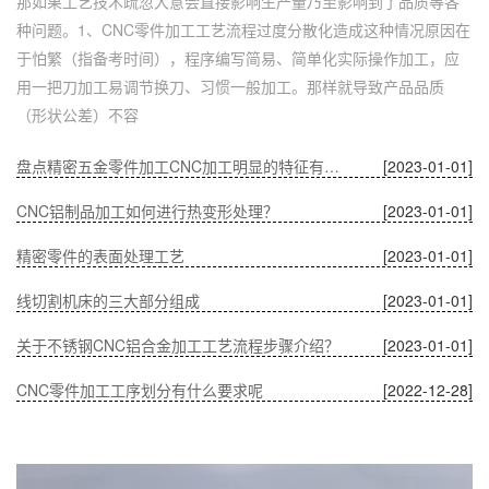
那如果工艺技术疏忽大意会直接影响生产量乃至影响到了品质等各
种问题。1、CNC零件加工工艺流程过度分散化造成这种情况原因在
于怕繁（指备考时间），程序编写简易、简单化实际操作加工，应
用一把刀加工易调节换刀、习惯一般加工。那样就导致产品品质
（形状公差）不容
盘点精密五金零件加工CNC加工明显的特征有哪些
[2023-01-01]
CNC铝制品加工如何进行热变形处理？
[2023-01-01]
精密零件的表面处理工艺
[2023-01-01]
线切割机床的三大部分组成
[2023-01-01]
关于不锈钢CNC铝合金加工工艺流程步骤介绍？
[2023-01-01]
CNC零件加工工序划分有什么要求呢
[2022-12-28]
深圳五金零件加工CNC加工的数控系统特点有什么？
[2022-12-28]
CNC铝制品加工哪家好？
[2022-12-28]