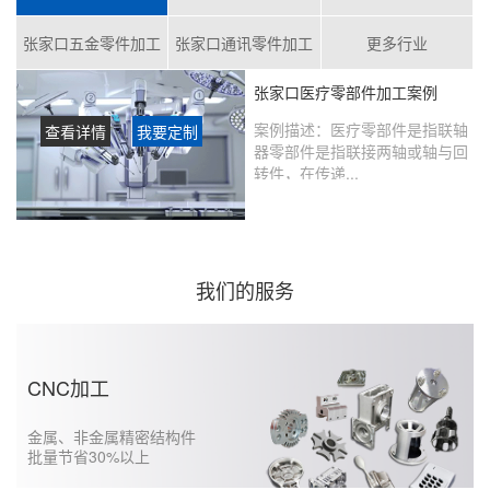
张家口五金零件加工
张家口通讯零件加工
更多行业
张家口医疗零部件加工案例
案例描述：
医疗零部件是指联轴
查看详情
我要定制
器零部件是指联接两轴或轴与回
转件，在传递...
客户评价：
在鑫创盟定制的产品
没有瑕疵，从当初表达想法到实
现的过程沟通很好，未来还会继
续合作……...
我们的服务
CNC加工
金属、非金属精密结构件
批量节省30%以上