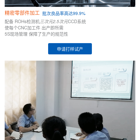
精密零部件加工
批次
良品率高达99.9%
配备
ROHs检测机
三次元
2.5次元
CCD系统
使每个CNC加工件
出产即所需
5S现场管理
保障了生产的
规范性
申请打样试产