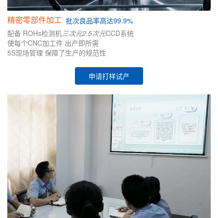
精密零部件加工
批次
良品率高达99.9%
配备
ROHs检测机
三次元
2.5次元
CCD系统
使每个CNC加工件
出产即所需
5S现场管理
保障了生产的
规范性
申请打样试产