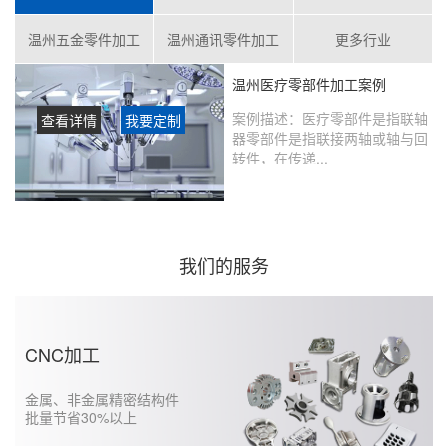
温州五金零件加工
温州通讯零件加工
更多行业
温州医疗零部件加工案例
案例描述：
医疗零部件是指联轴
查看详情
我要定制
器零部件是指联接两轴或轴与回
转件，在传递...
客户评价：
在鑫创盟定制的产品
没有瑕疵，从当初表达想法到实
现的过程沟通很好，未来还会继
续合作……...
我们的服务
CNC加工
金属、非金属精密结构件
批量节省30%以上