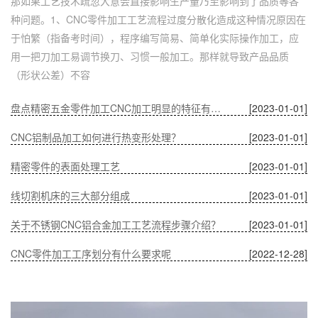
那如果工艺技术疏忽大意会直接影响生产量乃至影响到了品质等各
种问题。1、CNC零件加工工艺流程过度分散化造成这种情况原因在
于怕繁（指备考时间），程序编写简易、简单化实际操作加工，应
用一把刀加工易调节换刀、习惯一般加工。那样就导致产品品质
（形状公差）不容
盘点精密五金零件加工CNC加工明显的特征有哪些
[2023-01-01]
CNC铝制品加工如何进行热变形处理？
[2023-01-01]
精密零件的表面处理工艺
[2023-01-01]
线切割机床的三大部分组成
[2023-01-01]
关于不锈钢CNC铝合金加工工艺流程步骤介绍？
[2023-01-01]
CNC零件加工工序划分有什么要求呢
[2022-12-28]
深圳五金零件加工CNC加工的数控系统特点有什么？
[2022-12-28]
CNC铝制品加工哪家好？
[2022-12-28]