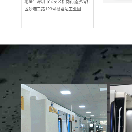
地址：深圳市宝安区松岗街道沙埔社
区沙埔二路123号易君达工业园