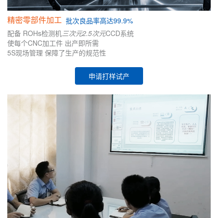
精密零部件加工
批次
良品率高达99.9%
配备
ROHs检测机
三次元
2.5次元
CCD系统
使每个CNC加工件
出产即所需
5S现场管理
保障了生产的
规范性
申请打样试产