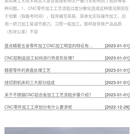
那如果工艺技术疏忽大意会直接影响生产量乃至影响到了品质等各
种问题。1、CNC零件加工工艺流程过度分散化造成这种情况原因在
于怕繁（指备考时间），程序编写简易、简单化实际操作加工，应
用一把刀加工易调节换刀、习惯一般加工。那样就导致产品品质
（形状公差）不容
盘点精密五金零件加工CNC加工明显的特征有哪些
[2023-01-01]
CNC铝制品加工如何进行热变形处理？
[2023-01-01]
精密零件的表面处理工艺
[2023-01-01]
线切割机床的三大部分组成
[2023-01-01]
关于不锈钢CNC铝合金加工工艺流程步骤介绍？
[2023-01-01]
CNC零件加工工序划分有什么要求呢
[2022-12-28]
深圳五金零件加工CNC加工的数控系统特点有什么？
[2022-12-28]
CNC铝制品加工哪家好？
[2022-12-28]