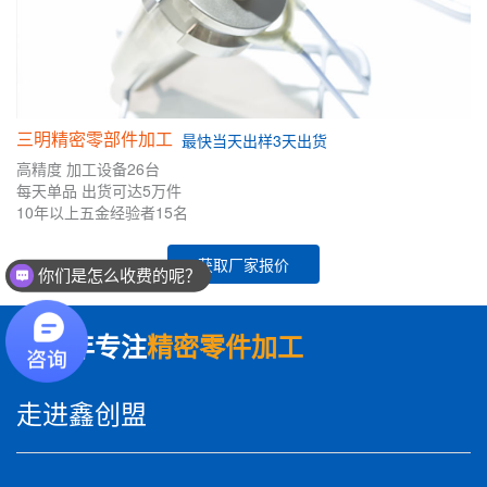
三明精密零部件加工
最快
当天出样
3天出货
高精度
加工设备26台
每天单品
出货可达5万件
10年
以上五金
经验者
15名
你们是怎么收费的呢？
获取厂家报价
现在有优惠活动么？
数十年专注
精密零件加工
走进鑫创盟