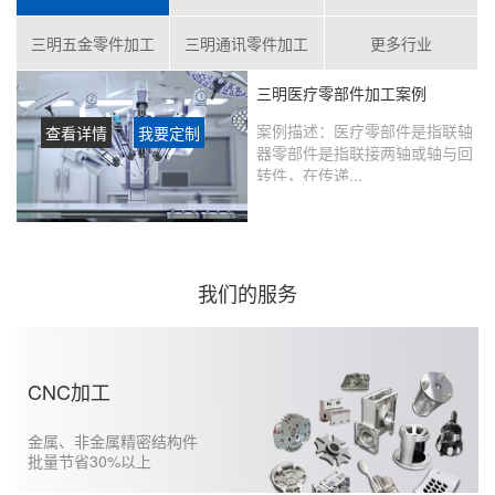
三明五金零件加工
三明通讯零件加工
更多行业
三明医疗零部件加工案例
案例描述：
医疗零部件是指联轴
查看详情
我要定制
器零部件是指联接两轴或轴与回
转件，在传递...
客户评价：
在鑫创盟定制的产品
没有瑕疵，从当初表达想法到实
现的过程沟通很好，未来还会继
续合作……...
我们的服务
CNC加工
金属、非金属精密结构件
批量节省30%以上