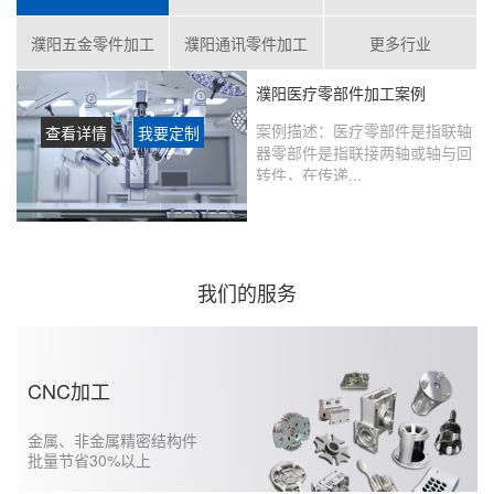
濮阳五金零件加工
濮阳通讯零件加工
更多行业
濮阳医疗零部件加工案例
案例描述：
医疗零部件是指联轴
查看详情
我要定制
器零部件是指联接两轴或轴与回
转件，在传递...
客户评价：
在鑫创盟定制的产品
没有瑕疵，从当初表达想法到实
现的过程沟通很好，未来还会继
续合作……...
我们的服务
CNC加工
金属、非金属精密结构件
批量节省30%以上