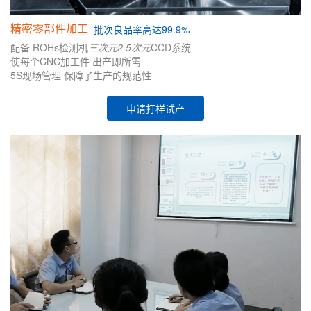
精密零部件加工
批次
良品率高达99.9%
配备
ROHs检测机
三次元
2.5次元
CCD系统
使每个CNC加工件
出产即所需
5S现场管理
保障了生产的
规范性
申请打样试产