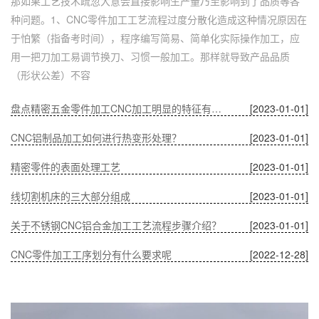
那如果工艺技术疏忽大意会直接影响生产量乃至影响到了品质等各
种问题。1、CNC零件加工工艺流程过度分散化造成这种情况原因在
于怕繁（指备考时间），程序编写简易、简单化实际操作加工，应
用一把刀加工易调节换刀、习惯一般加工。那样就导致产品品质
（形状公差）不容
盘点精密五金零件加工CNC加工明显的特征有哪些
[2023-01-01]
CNC铝制品加工如何进行热变形处理？
[2023-01-01]
精密零件的表面处理工艺
[2023-01-01]
线切割机床的三大部分组成
[2023-01-01]
关于不锈钢CNC铝合金加工工艺流程步骤介绍？
[2023-01-01]
CNC零件加工工序划分有什么要求呢
[2022-12-28]
深圳五金零件加工CNC加工的数控系统特点有什么？
[2022-12-28]
CNC铝制品加工哪家好？
[2022-12-28]