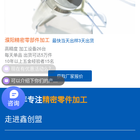
濮阳精密零部件加工
最快
当天出样
3天出货
高精度
加工设备26台
每天单品
出货可达5万件
10年
以上五金
经验者
15名
获取厂家报价
可以介绍下你们的产品么？
数十年专注
精密零件加工
走进鑫创盟