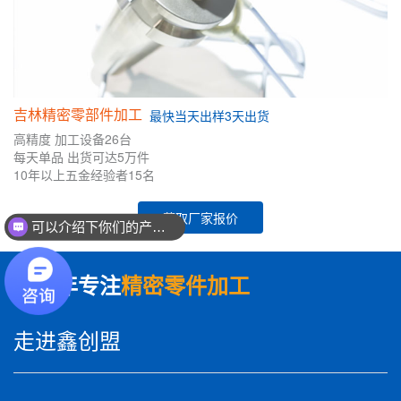
吉林精密零部件加工
最快
当天出样
3天出货
高精度
加工设备26台
每天单品
出货可达5万件
10年
以上五金
经验者
15名
获取厂家报价
可以介绍下你们的产品么？
数十年专注
精密零件加工
走进鑫创盟