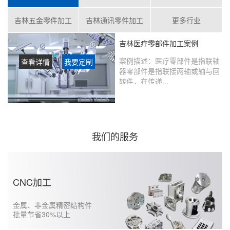
吉林五金零件加工
吉林通讯零件加工
更多行业
吉林医疗零部件加工案例
案例描述：
医疗零部件是指联轴
查看详情
我要定制
器零部件是指联接两轴或轴与回
转件，在传递...
客户评价：
在鑫创盟定制的产品
没有瑕疵，从当初表达想法到实
现的过程沟通很好，未来还会继
续合作……...
我们的服务
CNC加工
金属、非金属精密结构件
批量节省30%以上