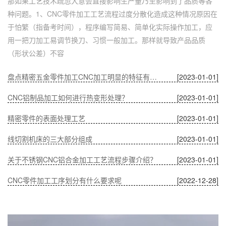
那如果工艺技术疏忽大意会直接影响生产量乃至影响到了品质等各
种问题。1、CNC零件加工工艺流程过度分散化造成这种情况原因在
于怕繁（指备考时间），程序编写简易、简单化实际操作加工，应
用一把刀加工易调节换刀、习惯一般加工。那样就导致产品品质
（形状公差）不容
盘点精密五金零件加工CNC加工明显的特征有哪些
[2023-01-01]
CNC铝制品加工如何进行热变形处理？
[2023-01-01]
精密零件的表面处理工艺
[2023-01-01]
线切割机床的三大部分组成
[2023-01-01]
关于不锈钢CNC铝合金加工工艺流程步骤介绍？
[2023-01-01]
CNC零件加工工序划分有什么要求呢
[2022-12-28]
深圳五金零件加工CNC加工的数控系统特点有什么？
[2022-12-28]
CNC铝制品加工哪家好？
[2022-12-28]