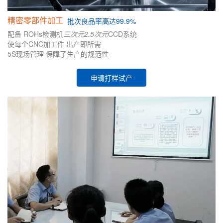
精密零部件加工
批次
良品率高达99.9%
配备
ROHs检测机
三次元
2.5次元
CCD系统
使每个CNC加工件
出产即所需
5S现场管理
保障了生产的
规范性
申请打样试产