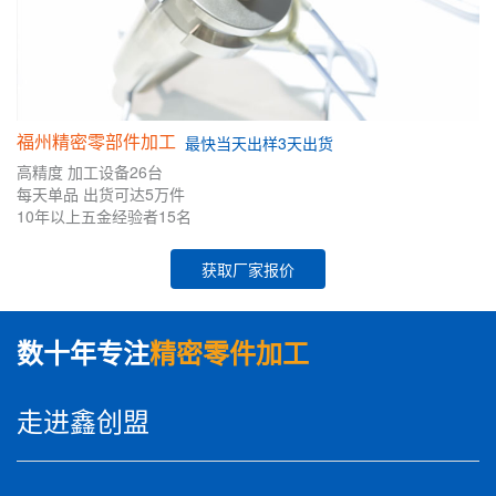
福州精密零部件加工
最快
当天出样
3天出货
高精度
加工设备26台
每天单品
出货可达5万件
10年
以上五金
经验者
15名
获取厂家报价
数十年专注
精密零件加工
走进鑫创盟