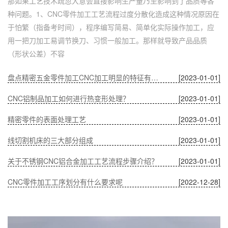
那如果工艺技术疏忽大意会直接影响生产量乃至影响到了品质等各
种问题。1、CNC零件加工工艺流程过度分散化造成这种情况原因在
于怕繁（指备考时间），程序编写简易、简单化实际操作加工，应
用一把刀加工易调节换刀、习惯一般加工。那样就导致产品品质
（形状公差）不容
盘点精密五金零件加工CNC加工明显的特征有哪些
[2023-01-01]
CNC铝制品加工如何进行热变形处理？
[2023-01-01]
精密零件的表面处理工艺
[2023-01-01]
线切割机床的三大部分组成
[2023-01-01]
关于不锈钢CNC铝合金加工工艺流程步骤介绍？
[2023-01-01]
CNC零件加工工序划分有什么要求呢
[2022-12-28]
深圳五金零件加工CNC加工的数控系统特点有什么？
[2022-12-28]
CNC铝制品加工哪家好？
[2022-12-28]