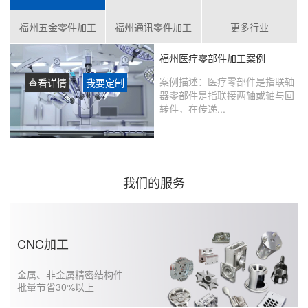
福州五金零件加工
福州通讯零件加工
更多行业
福州医疗零部件加工案例
案例描述：
医疗零部件是指联轴
查看详情
我要定制
器零部件是指联接两轴或轴与回
转件，在传递...
客户评价：
在鑫创盟定制的产品
没有瑕疵，从当初表达想法到实
现的过程沟通很好，未来还会继
续合作……...
我们的服务
CNC加工
金属、非金属精密结构件
批量节省30%以上