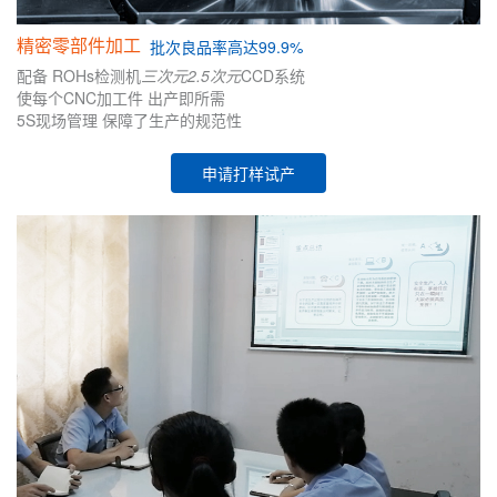
精密零部件加工
批次
良品率高达99.9%
配备
ROHs检测机
三次元
2.5次元
CCD系统
使每个CNC加工件
出产即所需
5S现场管理
保障了生产的
规范性
申请打样试产