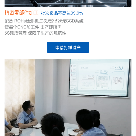
精密零部件加工
批次
良品率高达99.9%
配备
ROHs检测机
三次元
2.5次元
CCD系统
使每个CNC加工件
出产即所需
5S现场管理
保障了生产的
规范性
申请打样试产