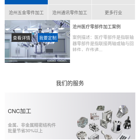
沧州五金零件加工
沧州通讯零件加工
更多行业
沧州医疗零部件加工案例
案例描述：
医疗零部件是指联轴
查看详情
我要定制
器零部件是指联接两轴或轴与回
转件，在传递...
客户评价：
在鑫创盟定制的产品
没有瑕疵，从当初表达想法到实
现的过程沟通很好，未来还会继
续合作……...
我们的服务
CNC加工
金属、非金属精密结构件
批量节省30%以上