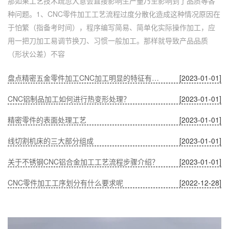
那如果工艺技术疏忽大意会直接影响生产量乃至影响到了品质等各
种问题。1、CNC零件加工工艺流程过度分散化造成这种情况原因在
于怕繁（指备考时间），程序编写简易、简单化实际操作加工，应
用一把刀加工易调节换刀、习惯一般加工。那样就导致产品品质
（形状公差）不容
盘点精密五金零件加工CNC加工明显的特征有哪些
[2023-01-01]
CNC铝制品加工如何进行热变形处理？
[2023-01-01]
精密零件的表面处理工艺
[2023-01-01]
线切割机床的三大部分组成
[2023-01-01]
关于不锈钢CNC铝合金加工工艺流程步骤介绍？
[2023-01-01]
CNC零件加工工序划分有什么要求呢
[2022-12-28]
深圳五金零件加工CNC加工的数控系统特点有什么？
[2022-12-28]
CNC铝制品加工哪家好？
[2022-12-28]