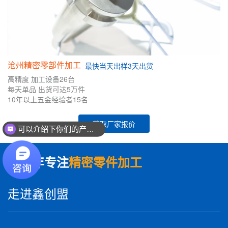
沧州精密零部件加工
最快
当天出样
3天出货
高精度
加工设备26台
每天单品
出货可达5万件
10年
以上五金
经验者
15名
获取厂家报价
可以介绍下你们的产品么？
数十年专注
精密零件加工
走进鑫创盟