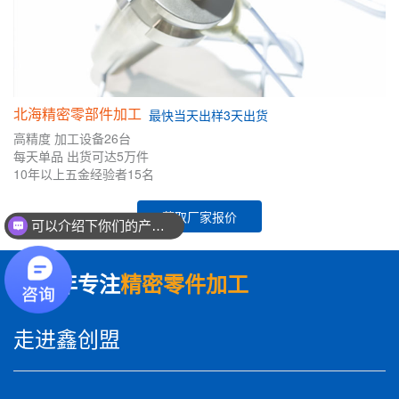
北海精密零部件加工
最快
当天出样
3天出货
高精度
加工设备26台
每天单品
出货可达5万件
10年
以上五金
经验者
15名
可以介绍下你们的产品么？
获取厂家报价
你们是怎么收费的呢？
数十年专注
精密零件加工
走进鑫创盟