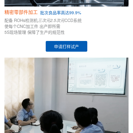
精密零部件加工
批次
良品率高达99.9%
配备
ROHs检测机
三次元
2.5次元
CCD系统
使每个CNC加工件
出产即所需
5S现场管理
保障了生产的
规范性
申请打样试产