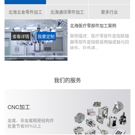
北海五金零件加工
北海通讯零件加工
更多行业
北海医疗零部件加工案例
案例描述：
医疗零部件是指联轴
查看详情
我要定制
器零部件是指联接两轴或轴与回
转件，在传递...
客户评价：
在鑫创盟定制的产品
没有瑕疵，从当初表达想法到实
现的过程沟通很好，未来还会继
续合作……...
我们的服务
CNC加工
金属、非金属精密结构件
批量节省30%以上