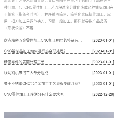
那如果工艺技术疏忽大意会直接影响生产量乃至影响到了品质等各
种问题。1、CNC零件加工工艺流程过度分散化造成这种情况原因在
于怕繁（指备考时间），程序编写简易、简单化实际操作加工，应
用一把刀加工易调节换刀、习惯一般加工。那样就导致产品品质
（形状公差）不容
盘点精密五金零件加工CNC加工明显的特征有哪些
[2023-01-01]
CNC铝制品加工如何进行热变形处理？
[2023-01-01]
精密零件的表面处理工艺
[2023-01-01]
线切割机床的三大部分组成
[2023-01-01]
关于不锈钢CNC铝合金加工工艺流程步骤介绍？
[2023-01-01]
CNC零件加工工序划分有什么要求呢
[2022-12-28]
深圳五金零件加工CNC加工的数控系统特点有什么？
[2022-12-28]
CNC铝制品加工哪家好？
[2022-12-28]